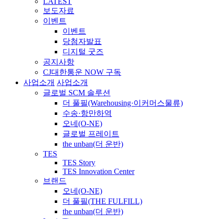
LATEST
보도자료
이벤트
이벤트
당첨자발표
디지털 굿즈
공지사항
CJ대한통운 NOW 구독
사업소개
사업소개
글로벌 SCM 솔루션
더 풀필(Warehousing·이커머스물류)
수송·항만하역
오네(O-NE)
글로벌 프레이트
the unban(더 운반)
TES
TES Story
TES Innovation Center
브랜드
오네(O-NE)
더 풀필(THE FULFILL)
the unban(더 운반)