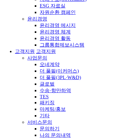
ESG 자료실
자원순환 캠페인
윤리경영
윤리경영 메시지
윤리경영 체계
윤리경영 활동
그룹통합제보시스템
고객지원
고객지원
사업문의
오네계약
더 풀필(이커머스)
더 풀필(3PL·W&D)
글로벌
수송·항만하역
TES
패키징
마케팅/홍보
기타
서비스문의
문의하기
나의 문의내역