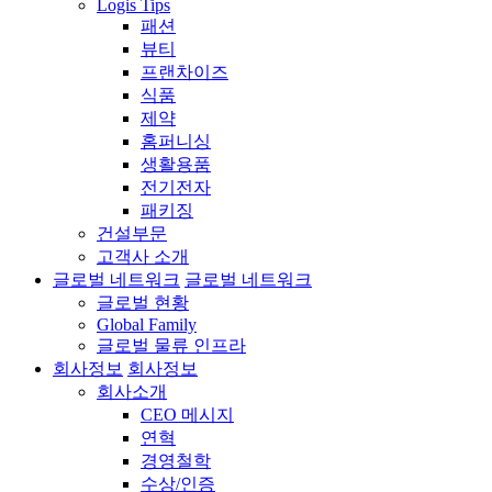
Logis Tips
패션
뷰티
프랜차이즈
식품
제약
홈퍼니싱
생활용품
전기전자
패키징
건설부문
고객사 소개
글로벌 네트워크
글로벌 네트워크
글로벌 현황
Global Family
글로벌 물류 인프라
회사정보
회사정보
회사소개
CEO 메시지
연혁
경영철학
수상/인증