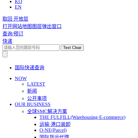
KO
EN
取回 开放层
打开网站地图图层弹出窗口
查询/预订
快递
Text Clear
国际快递查询
NOW
LATEST
新闻
公开事项
OUR BUSINESS
全球SMC解决方案
THE FULFILL(Warehousing·E-commerce)
运输·港口装卸
O-NE(Parcel)
国际货运代理