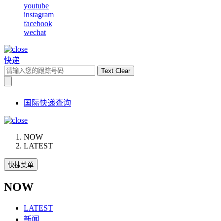
youtube
instagram
facebook
wechat
快递
Text Clear
国际快递查询
NOW
LATEST
快捷菜单
NOW
LATEST
新闻