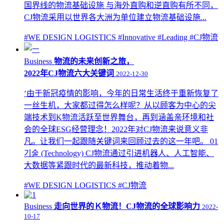
国界线的物流基础设施 与海外直购和逆直购有所不同，
CJ物流采用以世界各大洲为单位建立物流基础设施...
#WE DESIGN LOGISTICS
#Innovative
#Leading
#CJ物流
Business
物流的未来创新之旅，
2022年CJ物流六大关键词
2022-12-30
‘由于新冠疫情的影响，今年的日常生活终于重新恢复了
一丝生机，大家都过得怎么样呢？从以顾客为中心的尖
端技术到K物流活跃至世界舞台，再到涵盖亲环境和社
会的全球ESG经营理念！2022年对CJ物流来说意义非
凡。让我们一起跟随关键词来回顾过去的这一年吧。 01
기술 (Technology) CJ物流通过引进机器人、人工智能、
大数据等紧跟时代的最新科技，推动着物...
#WE DESIGN LOGISTICS
#CJ物流
Business
走向世界的Ｋ物流！CJ物流的全球影响力
2022-
10-17