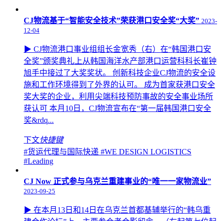
CJ物流基于“智能安全技术”荣获港口安全奖“大奖”
2023-
12-04
▶ CJ物流港口事业组组长金宽秀（右）在“韩国港口安
全奖”颁奖典礼上从韩国海洋水产部港口运营科科长崔钟
旭手中接过了大奖奖状。 创新科技企业CJ物流的安全设
施和工作环境得到了外界的认可。 成为首家获港口安全
奖大奖的企业，利用尖端科技预防事故的安全事业场所
获认可 本月10日，CJ物流宣布在“第一届韩国港口安全
奖&rdq...
下文
快捷键
#货运代理与国际快递
#WE DESIGN LOGISTICS
#Leading
CJ Now 正式参与乌克兰重建事业的“唯一一家物流业”
2023-09-25
▶ 在本月13日和14日在乌克兰首都基辅举行的“韩乌重