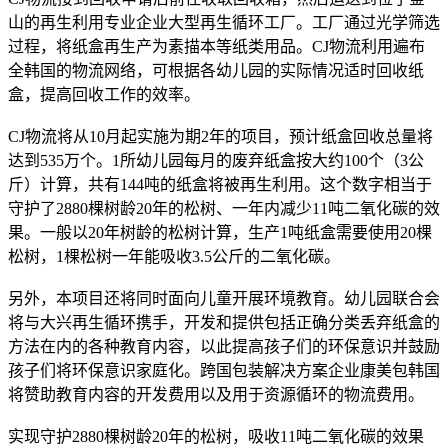
山的再生利用专业企业大型再生循环工厂。工厂通过光学筛选
过程，将纸盒再生产为素描本等纸类用品。CJ物流利用遍布
全韩国的物流网络，可根据各幼儿园的实际情况适时回收纸
盒，提高回收工作的效率。
CJ物流将从10月起实施为期2年的项目，预计纸盒回收总量将
达到535万个。1所幼儿园每月的废弃纸盒按大约100个（3公
斤）计算，共有144吨的纸盒将被再生利用。这个数字相当于
守护了2880棵树龄20年的松树、一年内减少11吨二氧化碳的效
果。一般以20年树龄的松树计算，生产1吨纸盒需要使用20棵
松树，1棵松树一年能吸收3.5公斤的二氧化碳。
另外，本项目还将同时面向儿童开展环境教育。幼儿园联合会
将与大兴再生循环携手，开发和提供包括正确分类丢弃纸盒的
方法在内的各种教育内容，以此提高孩子们的环保意识并鼓励
孩子们将环保意识家庭化。跨国包装解决方案企业康美包韩国
将赞助教育内容的开发费用以及用于资源循环的物流费用。
实现守护2880棵树龄20年的松树，吸收11吨二氧化碳的效果