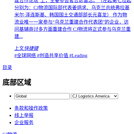
建合作论坛”上，主要参会者合影留念。（左起第七位起
分别为：CJ物流国际部代表姜炳求、乌克兰总统弗拉基
米尔·泽连斯基、韩国国土交通部部长元喜龙） 作为物
流业唯一一家参与“乌克兰重建合作代表团”的企业，访
问基辅商讨多方面重建合作 CJ物流将正式参与乌克兰重
建...
上文
快捷键
#全球网络
#创造共享价值
#Leading
目录
底部区域
条款和操作政策
线上举报
企业服务