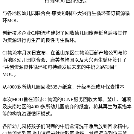
行的MOU签约仪式。
与各地区幼儿园联合会·康美包韩国·大兴再生循环签订资源循
环MOU
创新技术企业CJ物流构建起了回收幼儿园废弃纸盒后将其作
为资源进行再生产的良性再生循环。
CJ物流本月20日宣布，在釜山东区CJ物流西部产地公司与岭
南地区幼儿园联合会、康美包韩国以及大兴再生循环签订了
“共创资源良性循环和可持续发展未来的牛奶之路项目”
MOU。
从4000多所幼儿园回收535万纸盒，升级再造成环保素描本
本次MOU旨在通过CJ物流的O-NE服务回收大邱、釜山、浦项
及庆南地区的4000多所幼儿园废弃的纸盒，将其再生为素描本
等的构筑资源循环模式。
各所幼儿园将孩子们喝完的牛奶盒清洗干净后放到回收箱中。
CJ物流接到回收申请后前往收取回收箱，然后运送到位于釜