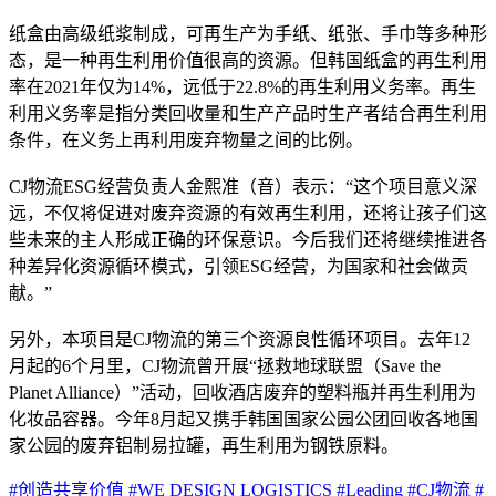
纸盒由高级纸浆制成，可再生产为手纸、纸张、手巾等多种形
态，是一种再生利用价值很高的资源。但韩国纸盒的再生利用
率在2021年仅为14%，远低于22.8%的再生利用义务率。再生
利用义务率是指分类回收量和生产产品时生产者结合再生利用
条件，在义务上再利用废弃物量之间的比例。
CJ物流ESG经营负责人金熙准（音）表示：“这个项目意义深
远，不仅将促进对废弃资源的有效再生利用，还将让孩子们这
些未来的主人形成正确的环保意识。今后我们还将继续推进各
种差异化资源循环模式，引领ESG经营，为国家和社会做贡
献。”
另外，本项目是CJ物流的第三个资源良性循环项目。去年12
月起的6个月里，CJ物流曾开展“拯救地球联盟（Save the
Planet Alliance）”活动，回收酒店废弃的塑料瓶并再生利用为
化妆品容器。今年8月起又携手韩国国家公园公团回收各地国
家公园的废弃铝制易拉罐，再生利用为钢铁原料。
#创造共享价值
#WE DESIGN LOGISTICS
#Leading
#CJ物流
#