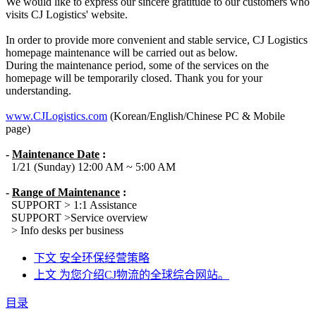
We would like to express our sincere gratitude to our customers who
visits CJ Logistics' website.
In order to provide more convenient and stable service, CJ Logistics
homepage maintenance will be carried out as below.
During the maintenance period, some of the services on the
homepage will be temporarily closed. Thank you for your
understanding.
www.CJLogistics.com
(Korean/English/Chinese PC & Mobile
page)
-
Maintenance Date
:
1/21 (Sunday) 12:00 AM ~ 5:00 AM
-
Range of Maintenance
:
SUPPORT > 1:1 Assistance
SUPPORT >Service overview
> Info desks per business
下文
安全环保经营策略
上文
为您介绍CJ物流的全球综合网站。
目录