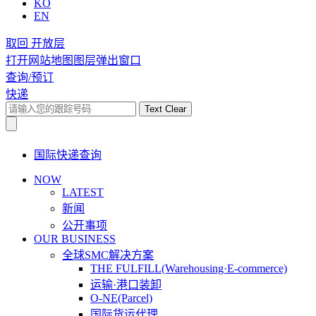
KO
EN
取回 开放层
打开网站地图图层弹出窗口
查询/预订
快递
Text Clear
国际快递查询
NOW
LATEST
新闻
公开事项
OUR BUSINESS
全球SMC解决方案
THE FULFILL(Warehousing·E-commerce)
运输·港口装卸
O-NE(Parcel)
国际货运代理