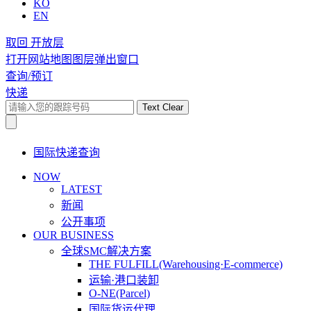
KO
EN
取回 开放层
打开网站地图图层弹出窗口
查询/预订
快递
Text Clear
国际快递查询
NOW
LATEST
新闻
公开事项
OUR BUSINESS
全球SMC解决方案
THE FULFILL(Warehousing·E-commerce)
运输·港口装卸
O-NE(Parcel)
国际货运代理