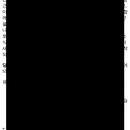
근은 만국공법에 따라 전쟁포로인 일본인들을 풀어주게 되고,
이 사건으로 인해 독립군 사이에서는 안중근에 대한 의심과 함
께 균열이 일기 시작한다. 1년 후, 블라디보스토크에는 안중근
을 비롯해 우덕순, 김상현, 공부인, 최재형, 이창섭 등 빼앗긴
나라를 되찾기 위해 마음을 함께하는 이들이 모이게 된다. 이
토 히로부미가 러시아와 협상을 위해 하얼빈으로 향한다는 소
식을 접한 안중근과 독립군들은 하얼빈으로 향하고, 내부에서
새어 나간 이들의 작전 내용을 입수한 일본군들의 추격이 시작
되는데…
진심과 의심 사이, 우리는 반드시 하얼빈으로 간다
당첨 TIP!
화면 오른쪽 상단에 있는 공유하기 버튼을 클릭하여
SNS에 공유해주세요. 당첨 확률이 올라갑니다!
유의사항
잘못된 개인정보 입력으로 인한 당첨자의 불이익 (연락
불능, 경품 반송/분실)은 당사에서 책임지지 않습니다.
이벤트 일정 및 경품은 당사 상황에 따라 변경 될 수 있습
니다.
이벤트 기간 내에 참여하셔야 합니다.
수집된 개인정보는 경품 제공용으로만 사용합니다.
*
표시는 필수 입력 항목입니다.