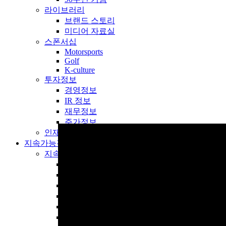
라이브러리
브랜드 스토리
미디어 자료실
스폰서십
Motorsports
Golf
K-culture
투자정보
경영정보
IR 정보
재무정보
주가정보
인재채용
지속가능경영
지속가능경영
지속가능경영
ESG 메시지
전략 & 거버넌스
환경(Environmental)
사회(Social)
지배구조(Governance)
ESG 자료실