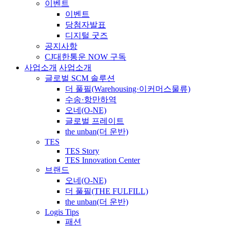
이벤트
이벤트
당첨자발표
디지털 굿즈
공지사항
CJ대한통운 NOW 구독
사업소개
사업소개
글로벌 SCM 솔루션
더 풀필(Warehousing·이커머스물류)
수송·항만하역
오네(O-NE)
글로벌 프레이트
the unban(더 운반)
TES
TES Story
TES Innovation Center
브랜드
오네(O-NE)
더 풀필(THE FULFILL)
the unban(더 운반)
Logis Tips
패션