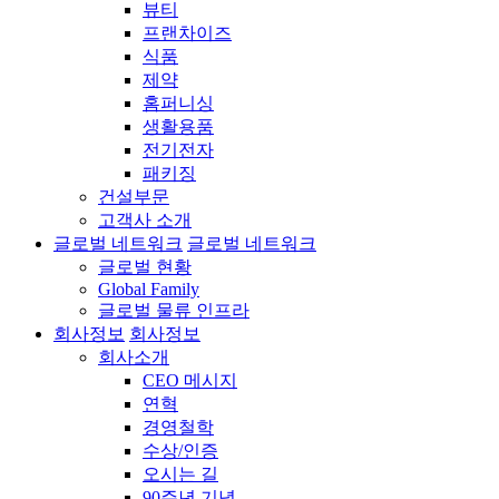
뷰티
프랜차이즈
식품
제약
홈퍼니싱
생활용품
전기전자
패키징
건설부문
고객사 소개
글로벌 네트워크
글로벌 네트워크
글로벌 현황
Global Family
글로벌 물류 인프라
회사정보
회사정보
회사소개
CEO 메시지
연혁
경영철학
수상/인증
오시는 길
90주년 기념