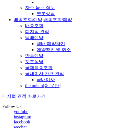
자주 묻는 질문
챗봇상담
배송조회/예약
배송조회/예약
배송조회
디지털 견적
택배예약
택배 예약하기
예약확인 및 취소
반품예약
챗봇상담
국제특송조회
국내이사 간편 견적
국내이사
the unban[더 운반]
디지털 견적 바로가기
Follow Us
youtube
instagram
facebook
wechat