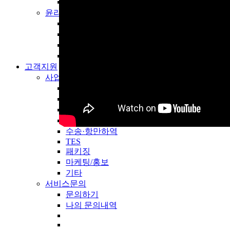
자원순환 캠페인
윤리경영
윤리경영 메시지
윤리경영 체계
윤리경영 활동
그룹통합제보시스템
고객지원
고객지원
사업문의
오네계약
더 풀필(이커머스)
더 풀필(3PL·W&D)
글로벌
수송·항만하역
TES
패키징
마케팅/홍보
기타
서비스문의
문의하기
나의 문의내역