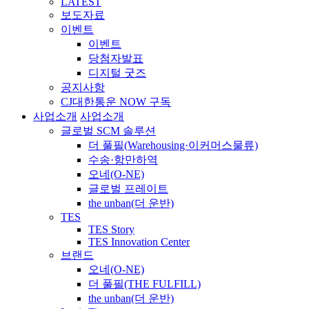
LATEST
보도자료
이벤트
이벤트
당첨자발표
디지털 굿즈
공지사항
CJ대한통운 NOW 구독
사업소개
사업소개
글로벌 SCM 솔루션
더 풀필(Warehousing·이커머스물류)
수송·항만하역
오네(O-NE)
글로벌 프레이트
the unban(더 운반)
TES
TES Story
TES Innovation Center
브랜드
오네(O-NE)
더 풀필(THE FULFILL)
the unban(더 운반)