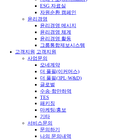
ESG 자료실
자원순환 캠페인
윤리경영
윤리경영 메시지
윤리경영 체계
윤리경영 활동
그룹통합제보시스템
고객지원
고객지원
사업문의
오네계약
더 풀필(이커머스)
더 풀필(3PL·W&D)
글로벌
수송·항만하역
TES
패키징
마케팅/홍보
기타
서비스문의
문의하기
나의 문의내역