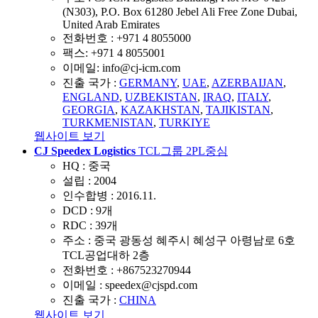
(N303), P.O. Box 61280 Jebel Ali Free Zone Dubai,
United Arab Emirates
전화번호 :
+971 4 8055000
팩스:
+971 4 8055001
이메일:
info@cj-icm.com
진출 국가 :
GERMANY
,
UAE
,
AZERBAIJAN
,
ENGLAND
,
UZBEKISTAN
,
IRAQ
,
ITALY
,
GEORGIA
,
KAZAKHSTAN
,
TAJIKISTAN
,
TURKMENISTAN
,
TURKIYE
웹사이트 보기
CJ Speedex Logistics
TCL그룹 2PL중심
HQ :
중국
설립 :
2004
인수합병 :
2016.11.
DCD :
9개
RDC :
39개
주소 :
중국 광동성 혜주시 혜성구 아령남로 6호
TCL공업대하 2층
전화번호 :
+867523270944
이메일 :
speedex@cjspd.com
진출 국가 :
CHINA
웹사이트 보기