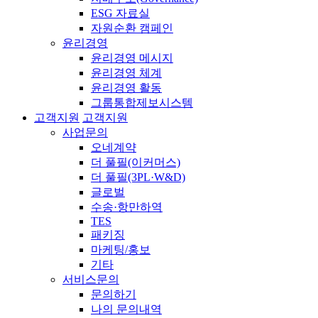
ESG 자료실
자원순환 캠페인
윤리경영
윤리경영 메시지
윤리경영 체계
윤리경영 활동
그룹통합제보시스템
고객지원
고객지원
사업문의
오네계약
더 풀필(이커머스)
더 풀필(3PL·W&D)
글로벌
수송·항만하역
TES
패키징
마케팅/홍보
기타
서비스문의
문의하기
나의 문의내역