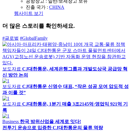
공항창고 :
일반/보세창고 보유
진출 국가 :
CHINA
웹사이트 보기
더 많은 스토리를 확인하세요.
#글로벌
#GlobalFamily
보도자료
CJ대한통운, 세계은행그룹과 개발도상국 공급망 혁
신 방안 논의
보도자료
CJ대한통운 신영수 대표, “작은 성공 모여 압도적 성
과 이룰 것”
보도자료
CJ대한통운, 1분기 매출 3조2145억·영업익 921억 기
록
Business
한국 방위산업을 세계로 잇다!
전투기 운송으로 입증한 CJ대한통운의 물류 역량