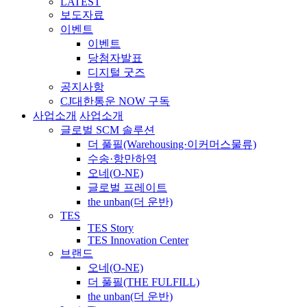
LATEST
보도자료
이벤트
이벤트
당첨자발표
디지털 굿즈
공지사항
CJ대한통운 NOW 구독
사업소개
사업소개
글로벌 SCM 솔루션
더 풀필(Warehousing·이커머스물류)
수송·항만하역
오네(O-NE)
글로벌 프레이트
the unban(더 운반)
TES
TES Story
TES Innovation Center
브랜드
오네(O-NE)
더 풀필(THE FULFILL)
the unban(더 운반)