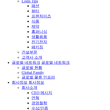
Logis Tips
패션
뷰티
프랜차이즈
식품
제약
홈퍼니싱
생활용품
전기전자
패키징
건설부문
고객사 소개
글로벌 네트워크
글로벌 네트워크
글로벌 현황
Global Family
글로벌 물류 인프라
회사정보
회사정보
회사소개
CEO 메시지
연혁
경영철학
수상/인증