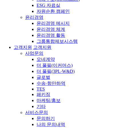
ESG 자료실
자원순환 캠페인
윤리경영
윤리경영 메시지
윤리경영 체계
윤리경영 활동
그룹통합제보시스템
고객지원
고객지원
사업문의
오네계약
더 풀필(이커머스)
더 풀필(3PL·W&D)
글로벌
수송·항만하역
TES
패키징
마케팅/홍보
기타
서비스문의
문의하기
나의 문의내역