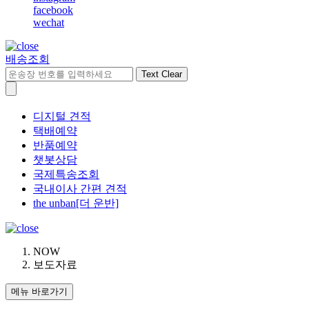
facebook
wechat
배송조회
Text Clear
디지털 견적
택배예약
반품예약
챗봇상담
국제특송조회
국내이사 간편 견적
the unban[더 운반]
NOW
보도자료
메뉴 바로가기