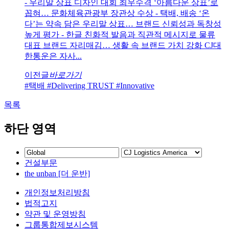
- 우리말 상표 디자인 대회 최우수격 ‘아름다운 상표’로
꼽혀… 문화체육관광부 장관상 수상 - 택배, 배송 ‘온
다’는 약속 담은 우리말 상표… 브랜드 신뢰성과 독창성
높게 평가 - 한글 친화적 발음과 직관적 메시지로 물류
대표 브랜드 자리매김… 생활 속 브랜드 가치 강화 CJ대
한통운은 자사...
이전글
바로가기
#택배
#Delivering TRUST
#Innovative
목록
하단 영역
건설부문
the unban [더 운반]
개인정보처리방침
법적고지
약관 및 운영방침
그룹통합제보시스템