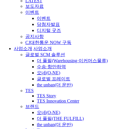
LATEST
보도자료
이벤트
이벤트
당첨자발표
디지털 굿즈
공지사항
CJ대한통운 NOW 구독
사업소개
사업소개
글로벌 SCM 솔루션
더 풀필(Warehousing·이커머스물류)
수송·항만하역
오네(O-NE)
글로벌 프레이트
the unban(더 운반)
TES
TES Story
TES Innovation Center
브랜드
오네(O-NE)
더 풀필(THE FULFILL)
the unban(더 운반)