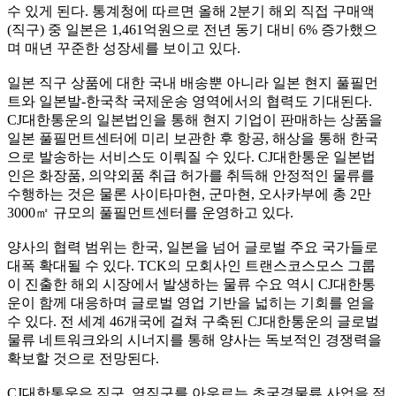
수 있게 된다. 통계청에 따르면 올해 2분기 해외 직접 구매액
(직구) 중 일본은 1,461억원으로 전년 동기 대비 6% 증가했으
며 매년 꾸준한 성장세를 보이고 있다.
일본 직구 상품에 대한 국내 배송뿐 아니라 일본 현지 풀필먼
트와 일본발-한국착 국제운송 영역에서의 협력도 기대된다.
CJ대한통운의 일본법인을 통해 현지 기업이 판매하는 상품을
일본 풀필먼트센터에 미리 보관한 후 항공, 해상을 통해 한국
으로 발송하는 서비스도 이뤄질 수 있다. CJ대한통운 일본법
인은 화장품, 의약외품 취급 허가를 취득해 안정적인 물류를
수행하는 것은 물론 사이타마현, 군마현, 오사카부에 총 2만
3000㎡ 규모의 풀필먼트센터를 운영하고 있다.
양사의 협력 범위는 한국, 일본을 넘어 글로벌 주요 국가들로
대폭 확대될 수 있다. TCK의 모회사인 트랜스코스모스 그룹
이 진출한 해외 시장에서 발생하는 물류 수요 역시 CJ대한통
운이 함께 대응하며 글로벌 영업 기반을 넓히는 기회를 얻을
수 있다. 전 세계 46개국에 걸쳐 구축된 CJ대한통운의 글로벌
물류 네트워크와의 시너지를 통해 양사는 독보적인 경쟁력을
확보할 것으로 전망된다.
CJ대한통운은 직구, 역직구를 아우르는 초국경물류 사업을 적