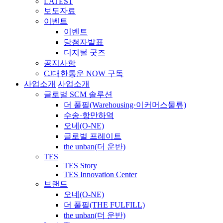
LATEST
보도자료
이벤트
이벤트
당첨자발표
디지털 굿즈
공지사항
CJ대한통운 NOW 구독
사업소개
사업소개
글로벌 SCM 솔루션
더 풀필(Warehousing·이커머스물류)
수송·항만하역
오네(O-NE)
글로벌 프레이트
the unban(더 운반)
TES
TES Story
TES Innovation Center
브랜드
오네(O-NE)
더 풀필(THE FULFILL)
the unban(더 운반)