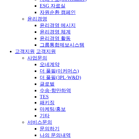
ESG 자료실
자원순환 캠페인
윤리경영
윤리경영 메시지
윤리경영 체계
윤리경영 활동
그룹통합제보시스템
고객지원
고객지원
사업문의
오네계약
더 풀필(이커머스)
더 풀필(3PL·W&D)
글로벌
수송·항만하역
TES
패키징
마케팅/홍보
기타
서비스문의
문의하기
나의 문의내역