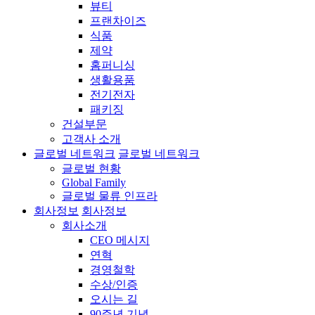
뷰티
프랜차이즈
식품
제약
홈퍼니싱
생활용품
전기전자
패키징
건설부문
고객사 소개
글로벌 네트워크
글로벌 네트워크
글로벌 현황
Global Family
글로벌 물류 인프라
회사정보
회사정보
회사소개
CEO 메시지
연혁
경영철학
수상/인증
오시는 길
90주년 기념