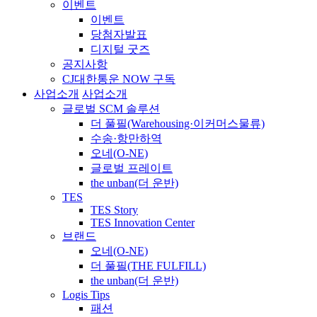
이벤트
이벤트
당첨자발표
디지털 굿즈
공지사항
CJ대한통운 NOW 구독
사업소개
사업소개
글로벌 SCM 솔루션
더 풀필(Warehousing·이커머스물류)
수송·항만하역
오네(O-NE)
글로벌 프레이트
the unban(더 운반)
TES
TES Story
TES Innovation Center
브랜드
오네(O-NE)
더 풀필(THE FULFILL)
the unban(더 운반)
Logis Tips
패션