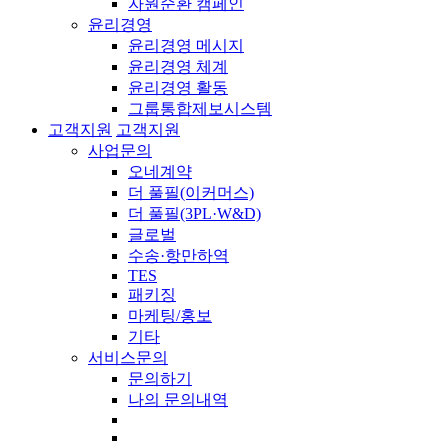
자원순환 캠페인
윤리경영
윤리경영 메시지
윤리경영 체계
윤리경영 활동
그룹통합제보시스템
고객지원
고객지원
사업문의
오네계약
더 풀필(이커머스)
더 풀필(3PL·W&D)
글로벌
수송·항만하역
TES
패키징
마케팅/홍보
기타
서비스문의
문의하기
나의 문의내역