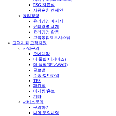
ESG 자료실
자원순환 캠페인
윤리경영
윤리경영 메시지
윤리경영 체계
윤리경영 활동
그룹통합제보시스템
고객지원
고객지원
사업문의
오네계약
더 풀필(이커머스)
더 풀필(3PL·W&D)
글로벌
수송·항만하역
TES
패키징
마케팅/홍보
기타
서비스문의
문의하기
나의 문의내역