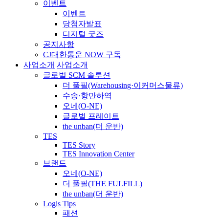
이벤트
이벤트
당첨자발표
디지털 굿즈
공지사항
CJ대한통운 NOW 구독
사업소개
사업소개
글로벌 SCM 솔루션
더 풀필(Warehousing·이커머스물류)
수송·항만하역
오네(O-NE)
글로벌 프레이트
the unban(더 운반)
TES
TES Story
TES Innovation Center
브랜드
오네(O-NE)
더 풀필(THE FULFILL)
the unban(더 운반)
Logis Tips
패션