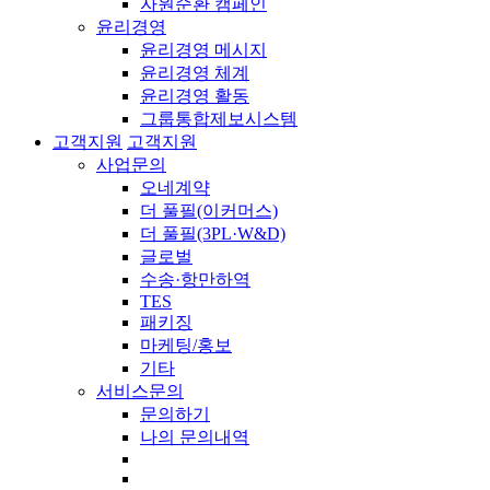
자원순환 캠페인
윤리경영
윤리경영 메시지
윤리경영 체계
윤리경영 활동
그룹통합제보시스템
고객지원
고객지원
사업문의
오네계약
더 풀필(이커머스)
더 풀필(3PL·W&D)
글로벌
수송·항만하역
TES
패키징
마케팅/홍보
기타
서비스문의
문의하기
나의 문의내역