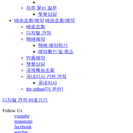
자주 묻는 질문
챗봇상담
배송조회/예약
배송조회/예약
배송조회
디지털 견적
택배예약
택배 예약하기
예약확인 및 취소
반품예약
챗봇상담
국제특송조회
국내이사 간편 견적
국내이사
the unban[더 운반]
디지털 견적 바로가기
Follow Us
youtube
instagram
facebook
wechat