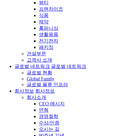
뷰티
프랜차이즈
식품
제약
홈퍼니싱
생활용품
전기전자
패키징
건설부문
고객사 소개
글로벌 네트워크
글로벌 네트워크
글로벌 현황
Global Family
글로벌 물류 인프라
회사정보
회사정보
회사소개
CEO 메시지
연혁
경영철학
수상/인증
오시는 길
90주년 기념