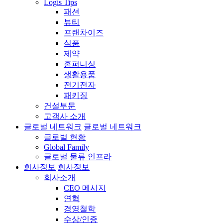
Logis Tips
패션
뷰티
프랜차이즈
식품
제약
홈퍼니싱
생활용품
전기전자
패키징
건설부문
고객사 소개
글로벌 네트워크
글로벌 네트워크
글로벌 현황
Global Family
글로벌 물류 인프라
회사정보
회사정보
회사소개
CEO 메시지
연혁
경영철학
수상/인증