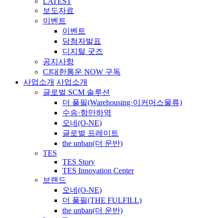
LATEST
보도자료
이벤트
이벤트
당첨자발표
디지털 굿즈
공지사항
CJ대한통운 NOW 구독
사업소개
사업소개
글로벌 SCM 솔루션
더 풀필(Warehousing·이커머스물류)
수송·항만하역
오네(O-NE)
글로벌 프레이트
the unban(더 운반)
TES
TES Story
TES Innovation Center
브랜드
오네(O-NE)
더 풀필(THE FULFILL)
the unban(더 운반)