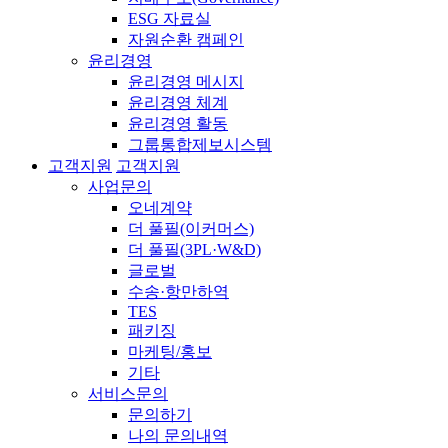
ESG 자료실
자원순환 캠페인
윤리경영
윤리경영 메시지
윤리경영 체계
윤리경영 활동
그룹통합제보시스템
고객지원
고객지원
사업문의
오네계약
더 풀필(이커머스)
더 풀필(3PL·W&D)
글로벌
수송·항만하역
TES
패키징
마케팅/홍보
기타
서비스문의
문의하기
나의 문의내역