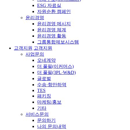
ESG 자료실
자원순환 캠페인
윤리경영
윤리경영 메시지
윤리경영 체계
윤리경영 활동
그룹통합제보시스템
고객지원
고객지원
사업문의
오네계약
더 풀필(이커머스)
더 풀필(3PL·W&D)
글로벌
수송·항만하역
TES
패키징
마케팅/홍보
기타
서비스문의
문의하기
나의 문의내역