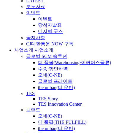
LATEST
보도자료
이벤트
이벤트
당첨자발표
디지털 굿즈
공지사항
CJ대한통운 NOW 구독
사업소개
사업소개
글로벌 SCM 솔루션
더 풀필(Warehousing·이커머스물류)
수송·항만하역
오네(O-NE)
글로벌 프레이트
the unban(더 운반)
TES
TES Story
TES Innovation Center
브랜드
오네(O-NE)
더 풀필(THE FULFILL)
the unban(더 운반)