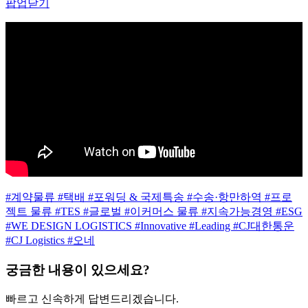
팝업닫기
#계약물류
#택배
#포워딩 & 국제특송
#수송·항만하역
#프로
젝트 물류
#TES
#글로벌
#이커머스 물류
#지속가능경영
#ESG
#WE DESIGN LOGISTICS
#Innovative
#Leading
#CJ대한통운
#CJ Logistics
#오네
궁금한 내용이 있으세요?
빠르고 신속하게 답변드리겠습니다.