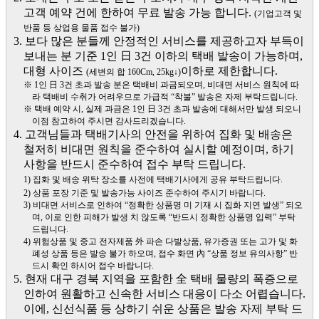
고객 예약 건에 한하여 무료 발송 가능 합니다.
(기업고객 및
반품 등 상업용 물품 접수 불가)
3. 보다 많은 분들께 안정적인 서비스를 제공하고자 부득이
보내는 분 기준 1인 日 3건 이하의 택배 발송이 가능하며,
대형 사이즈
이하로 제한합니다.
(세변의 합 160Cm, 25kg↓)
※ 1인 日 3건 초과 발송 분은 택배비 과금되오며, 비대면 서비스 원칙에 따
라 택배비 수취가 어려우므로 가급적 “착불” 발송은 자제 부탁드립니다.
※ 택배 예약 시, 실제 과금은 1인 日 3건 초과 발송에 대해서만 발생 되오니
이점 참고하여 주시면 감사드리겠습니다.
4. 고객님들과 택배기사의 안전을 위하여 집화 및 배송은
철저히 비대면 원칙을 준수하여 실시할 예정이며, 하기
사항을 반드시 준수하여 접수 부탁 드립니다.
1) 집화 및 배송 위탁 장소를 사전에 택배기사에게 공유 부탁드립니다.
2) 상품 포장 기준 및 발송가능 사이즈 준수하여 주시기 바랍니다.
3) 비대면 서비스로 인하여 “정확한 상품명 미 기재 시 집화 지연 발생” 되오
며, 이로 인한 피해가 발생 치 않도록 “반드시 정확한 상품명 입력” 부탁
드립니다.
4) 위험상품 및 중고 전자제품 外 파손 다발상품, 유가증권 또는 고가 및 화
폐성 상품 등은 발송 불가 하오며, 접수 화면 內 “상품 정보 유의사항” 반
드시 확인 하시어 접수 바랍니다.
5. 현재 대구 경북 지역을 포함한 全 택배 물량의 폭증으로
인하여 원활하고 신속한 서비스 대응이 다소 어렵습니다.
이에, 신선식품 등 상하기 쉬운 상품은 발송 자제 부탁 드