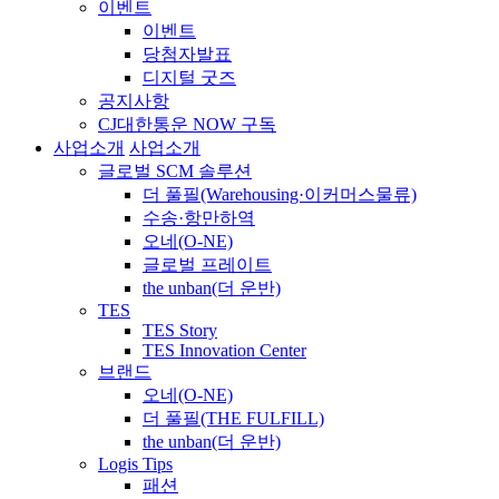
이벤트
이벤트
당첨자발표
디지털 굿즈
공지사항
CJ대한통운 NOW 구독
사업소개
사업소개
글로벌 SCM 솔루션
더 풀필(Warehousing·이커머스물류)
수송·항만하역
오네(O-NE)
글로벌 프레이트
the unban(더 운반)
TES
TES Story
TES Innovation Center
브랜드
오네(O-NE)
더 풀필(THE FULFILL)
the unban(더 운반)
Logis Tips
패션