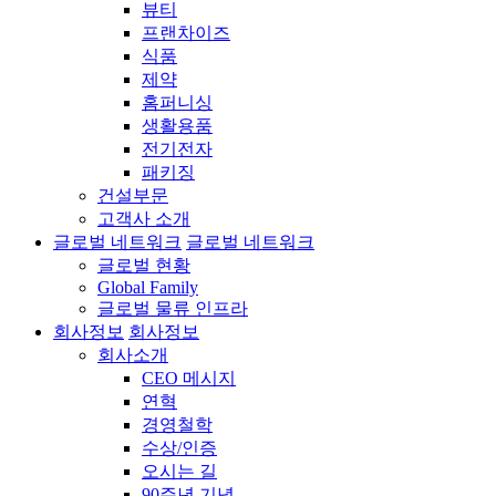
뷰티
프랜차이즈
식품
제약
홈퍼니싱
생활용품
전기전자
패키징
건설부문
고객사 소개
글로벌 네트워크
글로벌 네트워크
글로벌 현황
Global Family
글로벌 물류 인프라
회사정보
회사정보
회사소개
CEO 메시지
연혁
경영철학
수상/인증
오시는 길
90주년 기념