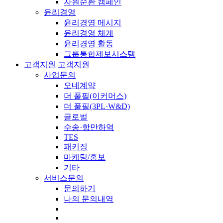
자원순환 캠페인
윤리경영
윤리경영 메시지
윤리경영 체계
윤리경영 활동
그룹통합제보시스템
고객지원
고객지원
사업문의
오네계약
더 풀필(이커머스)
더 풀필(3PL·W&D)
글로벌
수송·항만하역
TES
패키징
마케팅/홍보
기타
서비스문의
문의하기
나의 문의내역