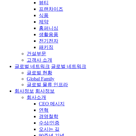
뷰티
프랜차이즈
식품
제약
홈퍼니싱
생활용품
전기전자
패키징
건설부문
고객사 소개
글로벌 네트워크
글로벌 네트워크
글로벌 현황
Global Family
글로벌 물류 인프라
회사정보
회사정보
회사소개
CEO 메시지
연혁
경영철학
수상/인증
오시는 길
90주년 기념