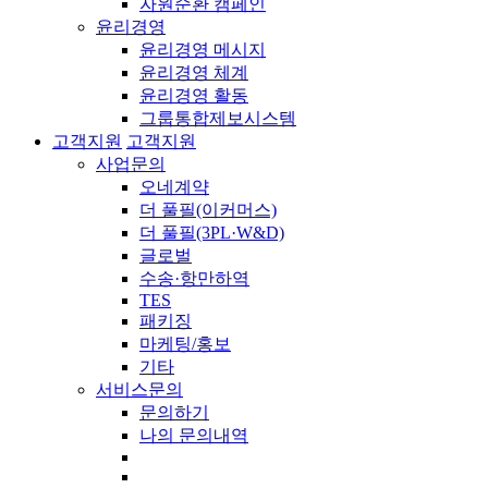
자원순환 캠페인
윤리경영
윤리경영 메시지
윤리경영 체계
윤리경영 활동
그룹통합제보시스템
고객지원
고객지원
사업문의
오네계약
더 풀필(이커머스)
더 풀필(3PL·W&D)
글로벌
수송·항만하역
TES
패키징
마케팅/홍보
기타
서비스문의
문의하기
나의 문의내역