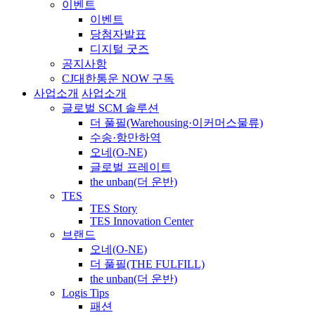
이벤트
이벤트
당첨자발표
디지털 굿즈
공지사항
CJ대한통운 NOW 구독
사업소개
사업소개
글로벌 SCM 솔루션
더 풀필(Warehousing·이커머스물류)
수송·항만하역
오네(O-NE)
글로벌 프레이트
the unban(더 운반)
TES
TES Story
TES Innovation Center
브랜드
오네(O-NE)
더 풀필(THE FULFILL)
the unban(더 운반)
Logis Tips
패션