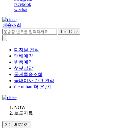
facebook
wechat
배송조회
Text Clear
디지털 견적
택배예약
반품예약
챗봇상담
국제특송조회
국내이사 간편 견적
the unban[더 운반]
NOW
보도자료
메뉴 바로가기