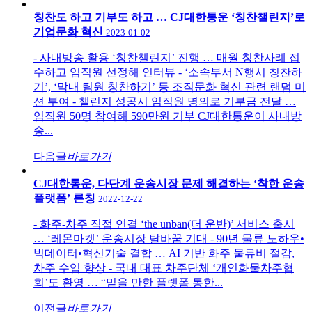
칭찬도 하고 기부도 하고 … CJ대한통운 ‘칭찬챌린지’로
기업문화 혁신
2023-01-02
- 사내방송 활용 ‘칭찬챌린지’ 진행 … 매월 칭찬사례 접
수하고 임직원 선정해 인터뷰 - ‘소속부서 N행시 칭찬하
기’, ‘막내 팀원 칭찬하기’ 등 조직문화 혁신 관련 랜덤 미
션 부여 - 챌린지 성공시 임직원 명의로 기부금 전달 …
임직원 50명 참여해 590만원 기부 CJ대한통운이 사내방
송...
다음글
바로가기
CJ대한통운, 다단계 운송시장 문제 해결하는 ‘착한 운송
플랫폼’ 론칭
2022-12-22
- 화주-차주 직접 연결 ‘the unban(더 운반)’ 서비스 출시
… ‘레몬마켓’ 운송시장 탈바꿈 기대 - 90년 물류 노하우•
빅데이터•혁신기술 결합 … AI 기반 화주 물류비 절감,
차주 수입 향상 - 국내 대표 차주단체 ‘개인화물차주협
회’도 환영 … “믿을 만한 플랫폼 통한...
이전글
바로가기