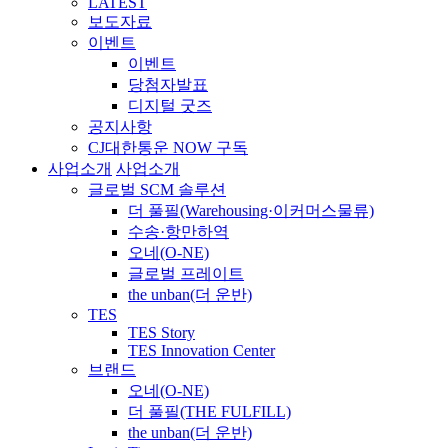
LATEST
보도자료
이벤트
이벤트
당첨자발표
디지털 굿즈
공지사항
CJ대한통운 NOW 구독
사업소개
사업소개
글로벌 SCM 솔루션
더 풀필(Warehousing·이커머스물류)
수송·항만하역
오네(O-NE)
글로벌 프레이트
the unban(더 운반)
TES
TES Story
TES Innovation Center
브랜드
오네(O-NE)
더 풀필(THE FULFILL)
the unban(더 운반)