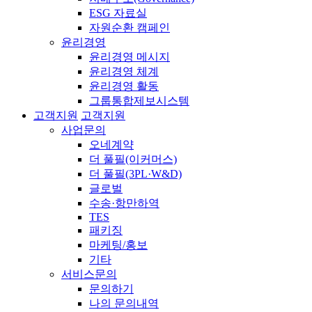
ESG 자료실
자원순환 캠페인
윤리경영
윤리경영 메시지
윤리경영 체계
윤리경영 활동
그룹통합제보시스템
고객지원
고객지원
사업문의
오네계약
더 풀필(이커머스)
더 풀필(3PL·W&D)
글로벌
수송·항만하역
TES
패키징
마케팅/홍보
기타
서비스문의
문의하기
나의 문의내역