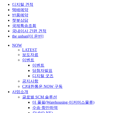
디지털 견적
택배예약
반품예약
챗봇상담
국제특송조회
국내이사 간편 견적
the unban[더 운반]
NOW
LATEST
보도자료
이벤트
이벤트
당첨자발표
디지털 굿즈
공지사항
CJ대한통운 NOW 구독
사업소개
글로벌 SCM 솔루션
더 풀필(Warehousing·이커머스물류)
수송·항만하역
오네(O-NE)