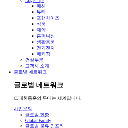
Logis Tips
패션
뷰티
프랜차이즈
식품
제약
홈퍼니싱
생활용품
전기전자
패키징
건설부문
고객사 소개
글로벌 네트워크
글로벌 네트워크
CJ대한통운의 무대는 세계입니다.
사업문의
글로벌 현황
Global Family
글로벌 물류 인프라