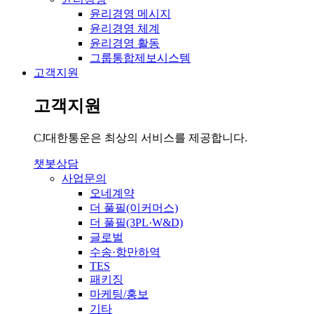
윤리경영 메시지
윤리경영 체계
윤리경영 활동
그룹통합제보시스템
고객지원
고객지원
CJ대한통운은 최상의 서비스를 제공합니다.
챗봇상담
사업문의
오네계약
더 풀필(이커머스)
더 풀필(3PL·W&D)
글로벌
수송·항만하역
TES
패키징
마케팅/홍보
기타