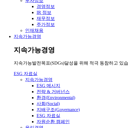
투자정보
경영정보
IR 정보
재무정보
주가정보
인재채용
지속가능경영
지속가능경영
지속가능발전목표(SDGs)달성을 위해 적극 동참하고 있습
ESG 자료실
지속가능경영
ESG 메시지
전략 & 거버넌스
환경(Environmental)
사회(Social)
지배구조(Governance)
ESG 자료실
자원순환 캠페인
윤리경영