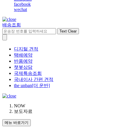
facebook
wechat
배송조회
Text Clear
디지털 견적
택배예약
반품예약
챗봇상담
국제특송조회
국내이사 간편 견적
the unban[더 운반]
NOW
보도자료
메뉴 바로가기