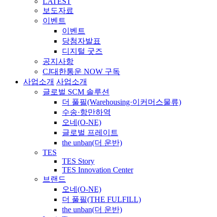
LATEST
보도자료
이벤트
이벤트
당첨자발표
디지털 굿즈
공지사항
CJ대한통운 NOW 구독
사업소개
사업소개
글로벌 SCM 솔루션
더 풀필(Warehousing·이커머스물류)
수송·항만하역
오네(O-NE)
글로벌 프레이트
the unban(더 운반)
TES
TES Story
TES Innovation Center
브랜드
오네(O-NE)
더 풀필(THE FULFILL)
the unban(더 운반)