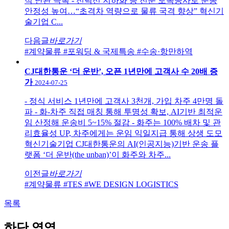
적 난관 극복 - 전력선 지하화 등 전문 토목공사로 운송
안정성 높여…“초격차 역량으로 물류 국격 향상” 혁신기
술기업 C...
다음글
바로가기
#계약물류
#포워딩 & 국제특송
#수송·항만하역
CJ대한통운 ‘더 운반’, 오픈 1년만에 고객사 수 20배 증
가
2024-07-25
- 정식 서비스 1년만에 고객사 3천개, 가입 차주 4만명 돌
파 - 화-차주 직접 매칭 통해 투명성 확보, AI기반 최적운
임 산정해 운송비 5~15% 절감 - 화주는 100% 배차 및 관
리효율성 UP, 차주에게는 운임 익일지급 통해 상생 도모
혁신기술기업 CJ대한통운의 AI(인공지능)기반 운송 플
랫폼 ‘더 운반(the unban)’이 화주와 차주...
이전글
바로가기
#계약물류
#TES
#WE DESIGN LOGISTICS
목록
하단 영역