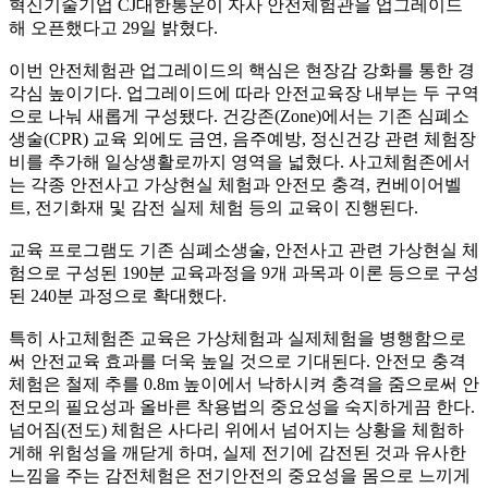
혁신기술기업 CJ대한통운이 자사 안전체험관을 업그레이드
해 오픈했다고 29일 밝혔다.
이번 안전체험관 업그레이드의 핵심은 현장감 강화를 통한 경
각심 높이기다. 업그레이드에 따라 안전교육장 내부는 두 구역
으로 나눠 새롭게 구성됐다. 건강존(Zone)에서는 기존 심폐소
생술(CPR) 교육 외에도 금연, 음주예방, 정신건강 관련 체험장
비를 추가해 일상생활로까지 영역을 넓혔다. 사고체험존에서
는 각종 안전사고 가상현실 체험과 안전모 충격, 컨베이어벨
트, 전기화재 및 감전 실제 체험 등의 교육이 진행된다.
교육 프로그램도 기존 심폐소생술, 안전사고 관련 가상현실 체
험으로 구성된 190분 교육과정을 9개 과목과 이론 등으로 구성
된 240분 과정으로 확대했다.
특히 사고체험존 교육은 가상체험과 실제체험을 병행함으로
써 안전교육 효과를 더욱 높일 것으로 기대된다. 안전모 충격
체험은 철제 추를 0.8m 높이에서 낙하시켜 충격을 줌으로써 안
전모의 필요성과 올바른 착용법의 중요성을 숙지하게끔 한다.
넘어짐(전도) 체험은 사다리 위에서 넘어지는 상황을 체험하
게해 위험성을 깨닫게 하며, 실제 전기에 감전된 것과 유사한
느낌을 주는 감전체험은 전기안전의 중요성을 몸으로 느끼게