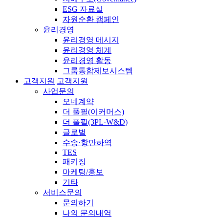
ESG 자료실
자원순환 캠페인
윤리경영
윤리경영 메시지
윤리경영 체계
윤리경영 활동
그룹통합제보시스템
고객지원
고객지원
사업문의
오네계약
더 풀필(이커머스)
더 풀필(3PL·W&D)
글로벌
수송·항만하역
TES
패키징
마케팅/홍보
기타
서비스문의
문의하기
나의 문의내역