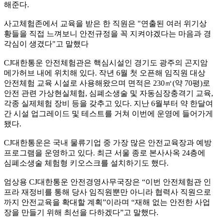
해준다.
사고체험존에서 교육을 받은 한 직원은 "연출된 여러 위기상
황들을 직접 느껴보니 안전규정을 꼭 지켜야겠다는 마음과 경
각심이 생겼다"고 말했다
CJ대한통운 안전체험관은 핵심시설인 경기도 광주의 곤지암
메가허브 내에 위치해 있다. 작년 6월 첫 오픈해 임직원 대상
안전체험 교육 시설로 사용해왔으며 면적은 230㎡(약 70평)로
안전 관련 가상현실체험, 심폐소생술 및 자동심장충격기 교육,
각종 실제체험 장비 등을 갖추고 있다. 지난 6월부터 약 한달여
간 시설 업그레이드 및 테스트를 거쳐 이번에 운영에 들어가게
됐다.
CJ대한통운은 국내 물류기업 중 가장 많은 안전교육장과 예방
프로그램을 운영하고 있다. 최근 서울 종로 본사사옥 24층에
심폐소생술 체험형 키오스크를 설치하기도 했다.
엄상용 CJ대한통운 안전경영사무국장은 “이번 안전체험관 인
프라 재정비를 통해 당사 임직원뿐만 아니라 협력사 직원으로
까지 안전교육을 확대할 계획”이라며 “재해 없는 안전한 사업
장을 만들기 위해 최선을 다하겠다”고 말했다.