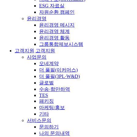
ESG 자료실
자원순환 캠페인
윤리경영
윤리경영 메시지
윤리경영 체계
윤리경영 활동
그룹통합제보시스템
고객지원
고객지원
사업문의
오네계약
더 풀필(이커머스)
더 풀필(3PL·W&D)
글로벌
수송·항만하역
TES
패키징
마케팅/홍보
기타
서비스문의
문의하기
나의 문의내역