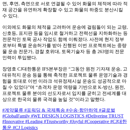
면, 후면, 측면으로 서로 연결될 수 있어 화물의 체적에 따라 적
재 공간을 유연하게 확장할 수 있고 화물의 하중도 분산시킬
수 있다.
이외에도 화물의 체적을 고려하여 운송에 걸림돌이 되는 교량,
신호등, 표지판 등을 임시로 철거하고 전력선을 지하화하는 등
전문적인 토목 공사 작업도 함께 이뤄졌다. 사전에 현지 정부
로부터 특별 운송허가를 받아 진행된 이번 프로젝트에는 중량
물 운송 전문가, 경찰 호위대, 토목기술자 등 총 263명의 전문
인력이 투입됐다.
장영호 CJ대한통운 IFS본부장은 “그동안 원전 기자재 운송, 고
대유적지 운송 등을 통해 축적한 프로젝트 물류 운영기술과 경
험을 토대로 이번 이라크 석유정제시설 운송도 성공적으로 마
칠 수 있었다”며 “초격차 운영 역량을 기반으로 K-방산, 원전,
프로젝트 물류 분야의 선도자로서 입지를 굳히고 전세계를 대
상으로 한국의 물류 국격을 높일 것”이라고 말했다.
#계약물류
#포워딩 & 국제특송
#수송·항만하역
#글로벌
#GlobalFamily
#WE DESIGN LOGISTICS
#Delivering TRUST
#Innovative
#Leading
#Trustworthy
#Joyful
#Cooperative
#CJ대한
통운
#CJ Logistics