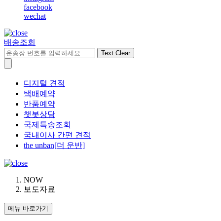
facebook
wechat
배송조회
Text Clear
디지털 견적
택배예약
반품예약
챗봇상담
국제특송조회
국내이사 간편 견적
the unban[더 운반]
NOW
보도자료
메뉴 바로가기