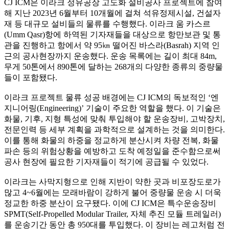
CJ ICM은 이라크 정유공장 고도화 설비공사 프로젝트에 참여
해 지난 2023년 6월부터 10개월에 걸쳐 석유정제시설, 건설자
재 등 대규모 설비들의 물류를 수행했다. 이라크 움 카스르
(Umm Qasr)항에 하역된 기자재들을 대상으로 항만보관 및 통
관을 진행하고 항에서 약 95㎞ 떨어진 바스라(Basrah) 지역 인
근의 공사현장까지 운송했다. 운송 목록에는 길이 최대 84m,
무게 50톤에서 890톤에 달하는 268개의 다양한 종류의 중량물
들이 포함됐다.
이라크 프로젝트 물류 성공 배경에는 CJ ICM의 독보적인 ‘엔
지니어링(Engineering)’ 기술이 주요한 역할을 했다. 이 기술은
화물, 기후, 지형 특성에 맞춰 투입해야 할 운송장비, 고박장치,
전문인력 등 세부 계획을 과학적으로 설계하는 것을 의미한다.
이를 통해 화물의 하중을 정교하게 분산시켜 차량 전복, 화물
파손 등의 위험상황을 예방하고 도착 예정일을 준수함으로써
공사 현장에 필요한 기자재들이 적기에 공급될 수 있었다.
이라크는 사막지형으로 인해 지반이 약한 곳과 비포장도로가
많고 4~6월에는 모래바람이 강하게 불어 중량물 운송 시 더욱
정교한 하중 분산이 요구됐다. 이에 CJ ICM은 특수운송장비
SPMT(Self-Propelled Modular Trailer, 자체 추진 모듈 트레일러)
를 운송기간 동안 총 950대를 투입했다. 이 장비는 레고처럼 전