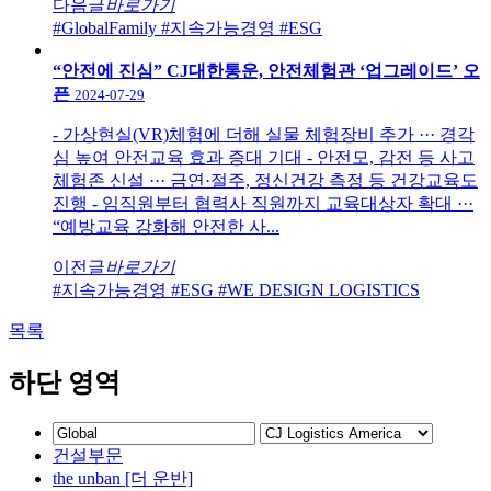
다음글
바로가기
#GlobalFamily
#지속가능경영
#ESG
“안전에 진심” CJ대한통운, 안전체험관 ‘업그레이드’ 오
픈
2024-07-29
- 가상현실(VR)체험에 더해 실물 체험장비 추가 ··· 경각
심 높여 안전교육 효과 증대 기대 - 안전모, 감전 등 사고
체험존 신설 ··· 금연·절주, 정신건강 측정 등 건강교육도
진행 - 임직원부터 협력사 직원까지 교육대상자 확대 ···
“예방교육 강화해 안전한 사...
이전글
바로가기
#지속가능경영
#ESG
#WE DESIGN LOGISTICS
목록
하단 영역
건설부문
the unban [더 운반]