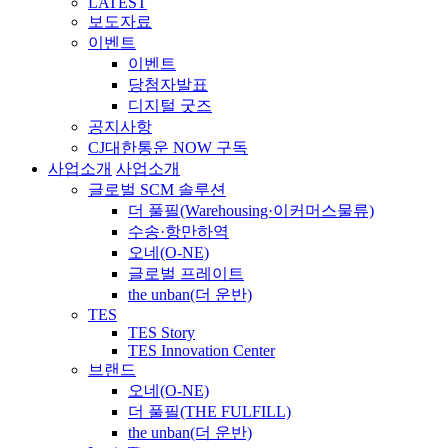
LATEST
보도자료
이벤트
이벤트
당첨자발표
디지털 굿즈
공지사항
CJ대한통운 NOW 구독
사업소개
사업소개
글로벌 SCM 솔루션
더 풀필(Warehousing·이커머스물류)
수송·항만하역
오네(O-NE)
글로벌 프레이트
the unban(더 운반)
TES
TES Story
TES Innovation Center
브랜드
오네(O-NE)
더 풀필(THE FULFILL)
the unban(더 운반)