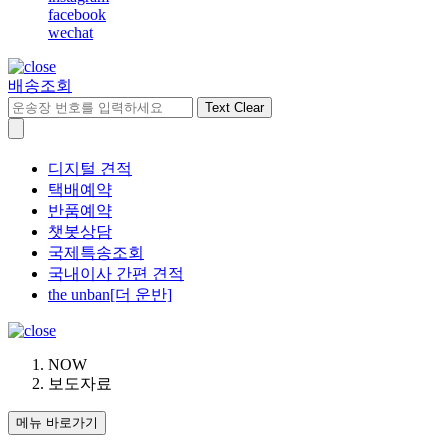
facebook
wechat
배송조회
Text Clear
디지털 견적
택배예약
반품예약
챗봇상담
국제특송조회
국내이사 간편 견적
the unban[더 운반]
NOW
보도자료
메뉴 바로가기