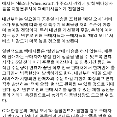
에서는 ‘휠소터(Wheel sorter)’가 주소지 권역에 맞춰 택배상자
들을 자동분류하여 택배기사들에게 전달한다.
내년부터는 일요일과 공휴일 배송을 포함한 ‘매일 오네’ 서비
스가 도입됨에 따라 명절 특수기 택배물량 처리 수준이 한층
더 높아질 전망이다. 특히 내년은 개천절과 주말, 추석이 이어
지는 장기 연휴로 인해 판매자들과 구매자들의 ‘매일 오네’ 서
비스 체감도가 더욱 높을 것으로 예상된다.
일반적으로 택배사들은 ‘빨간날’에 배송을 하지 않는다. 때문
에 판매자는 구매자가 명절 전에 상품을 받을 수 있도록 연휴
시작 2~5일 전에 미리 주문을 마감한다. 또 연휴기간 동안 누
적된 주문량이 연휴가 끝난 직후 전국 판매처에서 한꺼번에 출
고되면서 병목현상이 발생하기도 한다. 내년부터 ‘매일 오네’
서비스가 시행되면 판매자의 주문 마감 기한이 확장되고 연휴
직후 발생하는 ‘택배 쏠림’ 현상도 완화될 수 있을 것으로 기대
된다. 장기 연휴로 인해 판매 시기를 놓칠 수 있는 제철 농산물
들의 거래가 촉진됨으로써 농가와의 동반성장도 도모할 수 있
다.
CJ대한통운의 ‘매일 오네’와 풀필먼트가 결합할 경우 구매자
가 밤 12시 이전에만 주문하면 언제든 다음날 상품을 받을 수