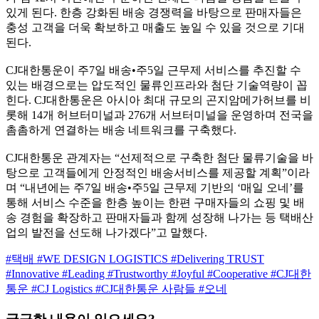
있게 된다. 한층 강화된 배송 경쟁력을 바탕으로 판매자들은
충성 고객을 더욱 확보하고 매출도 높일 수 있을 것으로 기대
된다.
CJ대한통운이 주7일 배송•주5일 근무제 서비스를 추진할 수
있는 배경으로는 압도적인 물류인프라와 첨단 기술역량이 꼽
힌다. CJ대한통운은 아시아 최대 규모의 곤지암메가허브를 비
롯해 14개 허브터미널과 276개 서브터미널을 운영하며 전국을
촘촘하게 연결하는 배송 네트워크를 구축했다.
CJ대한통운 관계자는 “선제적으로 구축한 첨단 물류기술을 바
탕으로 고객들에게 안정적인 배송서비스를 제공할 계획”이라
며 “내년에는 주7일 배송•주5일 근무제 기반의 ‘매일 오네’를
통해 서비스 수준을 한층 높이는 한편 구매자들의 쇼핑 및 배
송 경험을 확장하고 판매자들과 함께 성장해 나가는 등 택배산
업의 발전을 선도해 나가겠다”고 말했다.
#택배
#WE DESIGN LOGISTICS
#Delivering TRUST
#Innovative
#Leading
#Trustworthy
#Joyful
#Cooperative
#CJ대한
통운
#CJ Logistics
#CJ대한통운 사람들
#오네