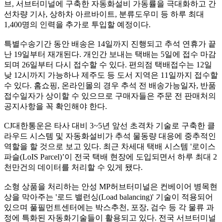
브, 서브터미널에 구축한 자동화설비 가동률을 극대화하고 간
선차량 기사, 상하차 아르바이트, 분류도우미 등 하루 최대
1,400명의 인력을 추가로 투입할 예정이다.
특별수송기간 동안 배송은 14일까지 진행되고 추석 연휴가 끝
난 19일부터 재개된다. 개인간 보내는 택배는 5일에 접수 마감
되며 26일부터 다시 접수할 수 있다. 편의점 택배접수는 12일
낮 12시까지 가능하나 제주도 등 도서 지역은 11일까지 접수할
수 있다. 홈쇼핑, 온라인몰의 경우 추석 전 배송가능일자, 반품
접수일자가 상이할 수 있으므로 구매자들은 주문 전 판매처의
공지사항을 꼭 확인해야 한다.
CJ대한통운은 타사 대비 3~5년 앞선 초격차 기술로 구축한 클
라우드 시스템 및 자동화설비가 추석 물동량 대응에 중추적인
역할을 할 것으로 보고 있다. 최근 차세대 택배 시스템 '로이스
파슬(LoIS Parcel)’이 전국 택배 현장에 도입되면서 하루 최대 2
천만건의 데이터를 처리할 수 있게 됐다.
소형 상품을 처리하는 안성 MP허브터미널은 컨베이어 병목현
상을 막아주는 '로드 밸런싱(Load balancing)' 기술이 적용되어
있으며 풀필먼트센터에는 박스추천, 포장, 검수 등 각 물류 과
정에 특화된 자동화기술들이 활용되고 있다. 전국 서브터미널