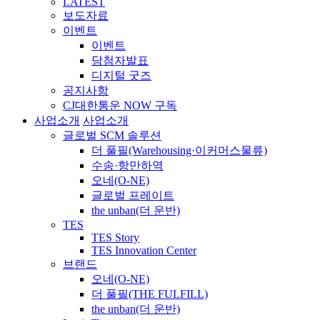
LATEST
보도자료
이벤트
이벤트
당첨자발표
디지털 굿즈
공지사항
CJ대한통운 NOW 구독
사업소개
사업소개
글로벌 SCM 솔루션
더 풀필(Warehousing·이커머스물류)
수송·항만하역
오네(O-NE)
글로벌 프레이트
the unban(더 운반)
TES
TES Story
TES Innovation Center
브랜드
오네(O-NE)
더 풀필(THE FULFILL)
the unban(더 운반)