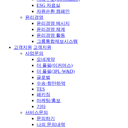
ESG 자료실
자원순환 캠페인
윤리경영
윤리경영 메시지
윤리경영 체계
윤리경영 활동
그룹통합제보시스템
고객지원
고객지원
사업문의
오네계약
더 풀필(이커머스)
더 풀필(3PL·W&D)
글로벌
수송·항만하역
TES
패키징
마케팅/홍보
기타
서비스문의
문의하기
나의 문의내역