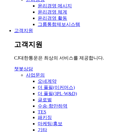
윤리경영 메시지
윤리경영 체계
윤리경영 활동
그룹통합제보시스템
고객지원
고객지원
CJ대한통운은 최상의 서비스를 제공합니다.
챗봇상담
사업문의
오네계약
더 풀필(이커머스)
더 풀필(3PL·W&D)
글로벌
수송·항만하역
TES
패키징
마케팅/홍보
기타