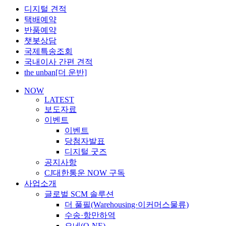
디지털 견적
택배예약
반품예약
챗봇상담
국제특송조회
국내이사 간편 견적
the unban[더 운반]
NOW
LATEST
보도자료
이벤트
이벤트
당첨자발표
디지털 굿즈
공지사항
CJ대한통운 NOW 구독
사업소개
글로벌 SCM 솔루션
더 풀필(Warehousing·이커머스물류)
수송·항만하역
오네(O-NE)