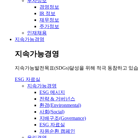
투자정보
경영정보
IR 정보
재무정보
주가정보
인재채용
지속가능경영
지속가능경영
지속가능발전목표(SDGs)달성을 위해 적극 동참하고 있습
ESG 자료실
지속가능경영
ESG 메시지
전략 & 거버넌스
환경(Environmental)
사회(Social)
지배구조(Governance)
ESG 자료실
자원순환 캠페인
윤리경영