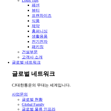
Logis Tips
패션
뷰티
프랜차이즈
식품
제약
홈퍼니싱
생활용품
전기전자
패키징
건설부문
고객사 소개
글로벌 네트워크
글로벌 네트워크
CJ대한통운의 무대는 세계입니다.
사업문의
글로벌 현황
Global Family
글로벌 물류 인프라