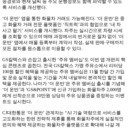
송경로와 현재 날씨 등 주요 운행정보도 함께 파악할 수 있도
록 서비스를 개선했다.
‘더 운반’ 앱을 통한 화물차 거래도 가능해진다. ‘더 운반’은 중
고 화물차 거래 전문 플랫폼인 ‘직트럭’과의 협업으로 ‘내 차
사고 팔기’ 서비스를 개시했다. 차주는 실시간으로 차량 시세
를 조회할 수 있으며 매매 과정에서의 번거로운 절차 없이 ‘더
운반’ 앱에서 매물 등록부터 계약서 작성, 실제 판매∙구매까지
모든 절차를 원스톱으로 이용할 수 있다.
GS칼텍스와 손잡고 출시한 ‘주유 멤버십’도 이번 앱 개편의 핵
심 콘텐츠로 꼽힌다. 전국 GS칼텍스 가맹 주유소에서 리터당
100원 할인 혜택을 제공하는 주유 멤버십은 11월 한달 간 가입
및 운송 실적을 쌓는 기간을 거쳐 내달부터 본격적인 할인 혜
택을 제공한다. 나아가 ‘더 운반’은 주유 멤버십 출시를 기념해
‘더 운반’과 ‘GS&POINT’에 신규 가입하는 화물차주 2,000명
에게 선착순으로 10만원 상당의 주유 상품권을 증정하는 이벤
트도 실시한다.
CJ대한통운 ‘더 운반’ 관계자는 “AI 기술 역량으로 서비스를
고도화하는 한편 전략적 제휴를 통해 화물차주에게 실질적인
편의와 혜택 제공하는 화물차주 플랫폼으로 확대해 나갈 계