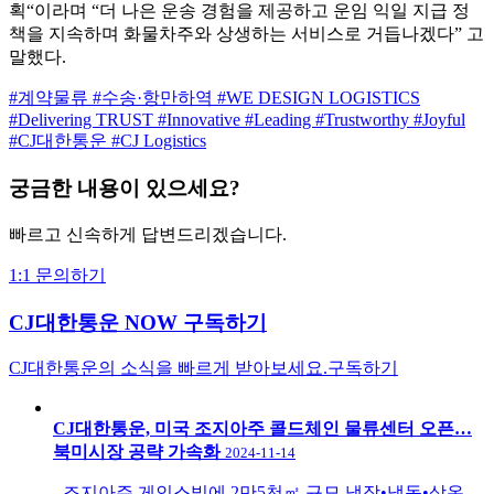
획“이라며 “더 나은 운송 경험을 제공하고 운임 익일 지급 정
책을 지속하며 화물차주와 상생하는 서비스로 거듭나겠다” 고
말했다.
#계약물류
#수송·항만하역
#WE DESIGN LOGISTICS
#Delivering TRUST
#Innovative
#Leading
#Trustworthy
#Joyful
#CJ대한통운
#CJ Logistics
궁금한 내용이 있으세요?
빠르고 신속하게 답변드리겠습니다.
1:1 문의하기
CJ대한통운 NOW 구독하기
CJ대한통운의 소식을 빠르게 받아보세요.
구독하기
CJ대한통운, 미국 조지아주 콜드체인 물류센터 오픈…
북미시장 공략 가속화
2024-11-14
- 조지아주 게인스빌에 2만5천㎡ 규모 냉장•냉동•상온