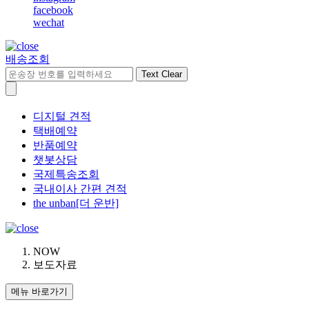
facebook
wechat
배송조회
Text Clear
디지털 견적
택배예약
반품예약
챗봇상담
국제특송조회
국내이사 간편 견적
the unban[더 운반]
NOW
보도자료
메뉴 바로가기