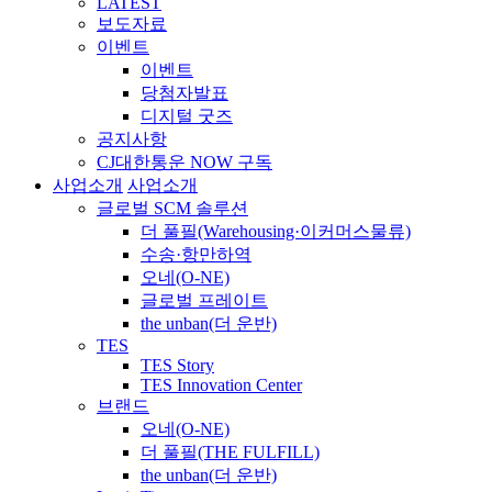
LATEST
보도자료
이벤트
이벤트
당첨자발표
디지털 굿즈
공지사항
CJ대한통운 NOW 구독
사업소개
사업소개
글로벌 SCM 솔루션
더 풀필(Warehousing·이커머스물류)
수송·항만하역
오네(O-NE)
글로벌 프레이트
the unban(더 운반)
TES
TES Story
TES Innovation Center
브랜드
오네(O-NE)
더 풀필(THE FULFILL)
the unban(더 운반)