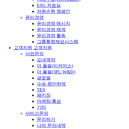
ESG 자료실
자원순환 캠페인
윤리경영
윤리경영 메시지
윤리경영 체계
윤리경영 활동
그룹통합제보시스템
고객지원
고객지원
사업문의
오네계약
더 풀필(이커머스)
더 풀필(3PL·W&D)
글로벌
수송·항만하역
TES
패키징
마케팅/홍보
기타
서비스문의
문의하기
나의 문의내역