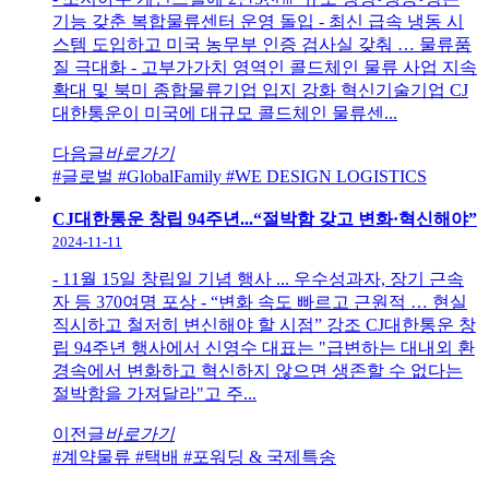
기능 갖춘 복합물류센터 운영 돌입 - 최신 급속 냉동 시
스템 도입하고 미국 농무부 인증 검사실 갖춰 … 물류품
질 극대화 - 고부가가치 영역인 콜드체인 물류 사업 지속
확대 및 북미 종합물류기업 입지 강화 혁신기술기업 CJ
대한통운이 미국에 대규모 콜드체인 물류센...
다음글
바로가기
#글로벌
#GlobalFamily
#WE DESIGN LOGISTICS
CJ대한통운 창립 94주년...“절박함 갖고 변화·혁신해야”
2024-11-11
- 11월 15일 창립일 기념 행사 ... 우수성과자, 장기 근속
자 등 370여명 포상 - “변화 속도 빠르고 근원적 … 현실
직시하고 철저히 변신해야 할 시점” 강조 CJ대한통운 창
립 94주년 행사에서 신영수 대표는 "급변하는 대내외 환
경속에서 변화하고 혁신하지 않으면 생존할 수 없다는
절박함을 가져달라"고 주...
이전글
바로가기
#계약물류
#택배
#포워딩 & 국제특송