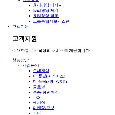
윤리경영 메시지
윤리경영 체계
윤리경영 활동
그룹통합제보시스템
고객지원
고객지원
CJ대한통운은 최상의 서비스를 제공합니다.
챗봇상담
사업문의
오네계약
더 풀필(이커머스)
더 풀필(3PL·W&D)
글로벌
수송·항만하역
TES
패키징
마케팅/홍보
기타