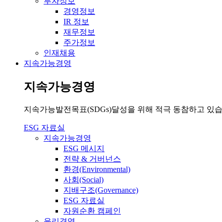
투자정보
경영정보
IR 정보
재무정보
주가정보
인재채용
지속가능경영
지속가능경영
지속가능발전목표(SDGs)달성을 위해 적극 동참하고 있습
ESG 자료실
지속가능경영
ESG 메시지
전략 & 거버넌스
환경(Environmental)
사회(Social)
지배구조(Governance)
ESG 자료실
자원순환 캠페인
윤리경영