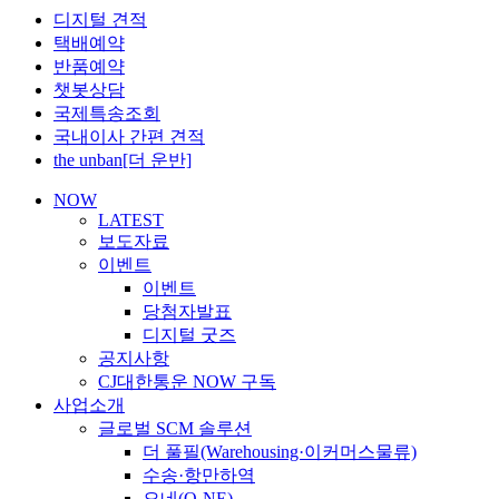
디지털 견적
택배예약
반품예약
챗봇상담
국제특송조회
국내이사 간편 견적
the unban[더 운반]
NOW
LATEST
보도자료
이벤트
이벤트
당첨자발표
디지털 굿즈
공지사항
CJ대한통운 NOW 구독
사업소개
글로벌 SCM 솔루션
더 풀필(Warehousing·이커머스물류)
수송·항만하역
오네(O-NE)