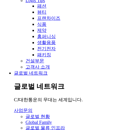
Logis Tips
패션
뷰티
프랜차이즈
식품
제약
홈퍼니싱
생활용품
전기전자
패키징
건설부문
고객사 소개
글로벌 네트워크
글로벌 네트워크
CJ대한통운의 무대는 세계입니다.
사업문의
글로벌 현황
Global Family
글로벌 물류 인프라