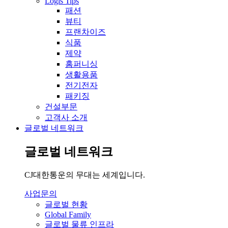
Logis Tips
패션
뷰티
프랜차이즈
식품
제약
홈퍼니싱
생활용품
전기전자
패키징
건설부문
고객사 소개
글로벌 네트워크
글로벌 네트워크
CJ대한통운의 무대는 세계입니다.
사업문의
글로벌 현황
Global Family
글로벌 물류 인프라