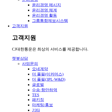
윤리경영 메시지
윤리경영 체계
윤리경영 활동
그룹통합제보시스템
고객지원
고객지원
CJ대한통운은 최상의 서비스를 제공합니다.
챗봇상담
사업문의
오네계약
더 풀필(이커머스)
더 풀필(3PL·W&D)
글로벌
수송·항만하역
TES
패키징
마케팅/홍보
기타