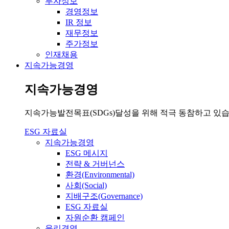
투자정보
경영정보
IR 정보
재무정보
주가정보
인재채용
지속가능경영
지속가능경영
지속가능발전목표(SDGs)달성을 위해 적극 동참하고 있습
ESG 자료실
지속가능경영
ESG 메시지
전략 & 거버넌스
환경(Environmental)
사회(Social)
지배구조(Governance)
ESG 자료실
자원순환 캠페인
윤리경영