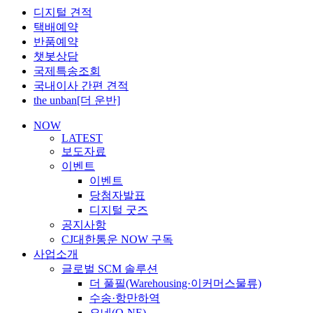
디지털 견적
택배예약
반품예약
챗봇상담
국제특송조회
국내이사 간편 견적
the unban[더 운반]
NOW
LATEST
보도자료
이벤트
이벤트
당첨자발표
디지털 굿즈
공지사항
CJ대한통운 NOW 구독
사업소개
글로벌 SCM 솔루션
더 풀필(Warehousing·이커머스물류)
수송·항만하역
오네(O-NE)