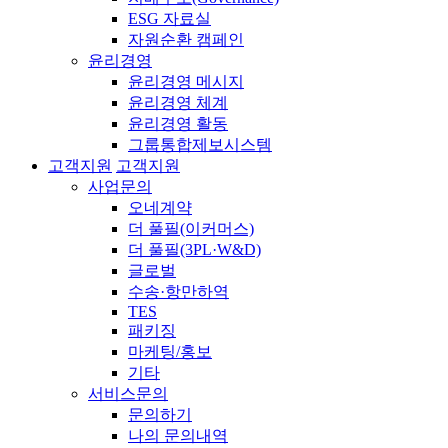
ESG 자료실
자원순환 캠페인
윤리경영
윤리경영 메시지
윤리경영 체계
윤리경영 활동
그룹통합제보시스템
고객지원
고객지원
사업문의
오네계약
더 풀필(이커머스)
더 풀필(3PL·W&D)
글로벌
수송·항만하역
TES
패키징
마케팅/홍보
기타
서비스문의
문의하기
나의 문의내역