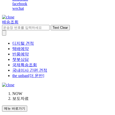
facebook
wechat
배송조회
Text Clear
디지털 견적
택배예약
반품예약
챗봇상담
국제특송조회
국내이사 간편 견적
the unban[더 운반]
NOW
보도자료
메뉴 바로가기