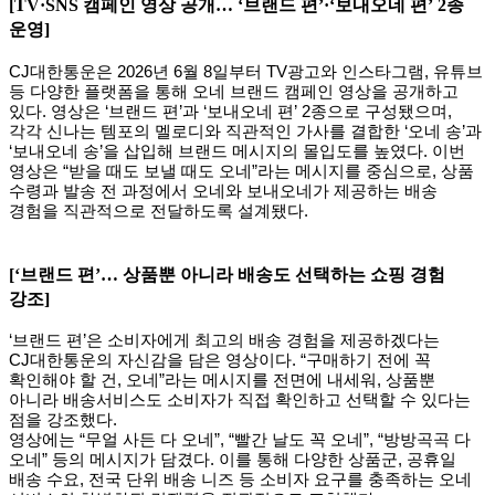
[TV·SNS
캠페인 영상 공개… ‘브랜드 편’·‘보내오네 편’ 2종
운영]
CJ
대한통운은 2026년 6월 8일부터 TV광고와 인스타그램, 유튜브
등 다양한 플랫폼을 통해 오네 브랜드 캠페인 영상을 공개하고
있다. 영상은 ‘브랜드 편’과 ‘보내오네 편’ 2종으로 구성됐으며,
각각 신나는 템포의 멜로디와 직관적인 가사를 결합한 ‘오네 송’과
‘보내오네 송’을 삽입해 브랜드 메시지의 몰입도를 높였다.
이번
영상은 “받을 때도 보낼 때도 오네”라는 메시지를 중심으로, 상품
수령과 발송 전 과정에서 오네와 보내오네가 제공하는 배송
경험을 직관적으로 전달하도록 설계됐다.
[‘
브랜드 편’… 상품뿐 아니라 배송도 선택하는 쇼핑 경험
강조]
‘브랜드 편’은 소비자에게 최고의 배송 경험을 제공하겠다는
CJ대한통운의 자신감을 담은 영상이다. “구매하기 전에 꼭
확인해야 할 건, 오네”라는 메시지를 전면에 내세워, 상품뿐
아니라 배송서비스도 소비자가 직접 확인하고 선택할 수 있다는
점을 강조했다.
영상에는 “무얼 사든 다 오네”, “빨간 날도 꼭 오네”, “방방곡곡 다
오네” 등의 메시지가 담겼다. 이를 통해 다양한 상품군, 공휴일
배송 수요, 전국 단위 배송 니즈 등 소비자 요구를 충족하는 오네