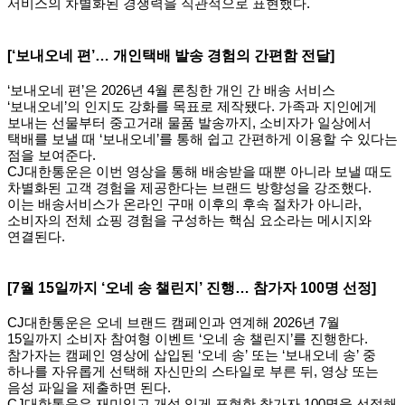
서비스의 차별화된 경쟁력을 직관적으로 표현했다.
[‘
보내오네 편’… 개인택배 발송 경험의 간편함 전달]
‘보내오네 편’은 2026년 4월 론칭한 개인 간 배송 서비스
‘보내오네’의 인지도 강화를 목표로 제작됐다. 가족과 지인에게
보내는 선물부터 중고거래 물품 발송까지, 소비자가 일상에서
택배를 보낼 때 ‘보내오네’를 통해 쉽고 간편하게 이용할 수 있다는
점을 보여준다.
CJ
대한통운은 이번 영상을 통해 배송받을 때뿐 아니라 보낼 때도
차별화된 고객 경험을 제공한다는 브랜드 방향성을 강조했다.
이는 배송서비스가 온라인 구매 이후의 후속 절차가 아니라,
소비자의 전체 쇼핑 경험을 구성하는 핵심 요소라는 메시지와
연결된다.
[7
월 15일까지 ‘오네 송 챌린지’ 진행… 참가자 100명 선정]
CJ
대한통운은 오네 브랜드 캠페인과 연계해 2026년 7월
15일까지 소비자 참여형 이벤트 ‘오네 송 챌린지’를 진행한다.
참가자는 캠페인 영상에 삽입된 ‘오네 송’ 또는 ‘보내오네 송’ 중
하나를 자유롭게 선택해 자신만의 스타일로 부른 뒤, 영상 또는
음성 파일을 제출하면 된다.
CJ
대한통운은 재미있고 개성 있게 표현한 참가자 100명을 선정해