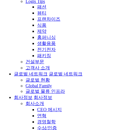
Logis Tips
패션
뷰티
프랜차이즈
식품
제약
홈퍼니싱
생활용품
전기전자
패키징
건설부문
고객사 소개
글로벌 네트워크
글로벌 네트워크
글로벌 현황
Global Family
글로벌 물류 인프라
회사정보
회사정보
회사소개
CEO 메시지
연혁
경영철학
수상/인증