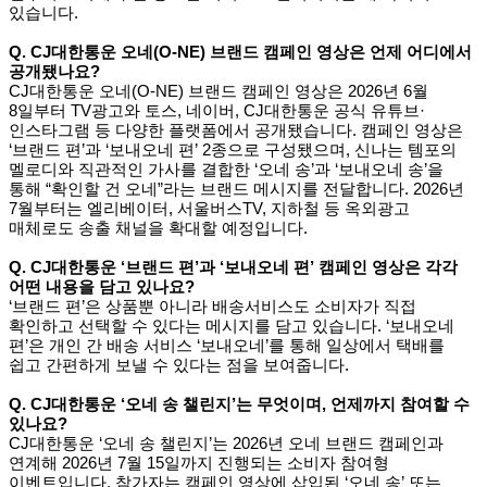
있습니다.
Q. CJ
대한통운 오네(O-NE) 브랜드 캠페인 영상은 언제 어디에서
공개됐나요?
CJ
대한통운 오네(O-NE) 브랜드 캠페인 영상은 2026년 6월
8일부터 TV광고와 토스, 네이버, CJ대한통운 공식 유튜브·
인스타그램 등 다양한 플랫폼에서 공개됐습니다. 캠페인 영상은
‘브랜드 편’과 ‘보내오네 편’ 2종으로 구성됐으며, 신나는 템포의
멜로디와 직관적인 가사를 결합한 ‘오네 송’과 ‘보내오네 송’을
통해 “확인할 건 오네”라는 브랜드 메시지를 전달합니다. 2026년
7월부터는 엘리베이터, 서울버스TV, 지하철 등 옥외광고
매체로도 송출 채널을 확대할 예정입니다.
Q. CJ
대한통운 ‘브랜드 편’과 ‘보내오네 편’ 캠페인 영상은 각각
어떤 내용을 담고 있나요?
‘
브랜드 편’은 상품뿐 아니라 배송서비스도 소비자가 직접
확인하고 선택할 수 있다는 메시지를 담고 있습니다. ‘보내오네
편’은 개인 간 배송 서비스 ‘보내오네’를 통해 일상에서 택배를
쉽고 간편하게 보낼 수 있다는 점을 보여줍니다.
Q. CJ
대한통운 ‘오네 송 챌린지’는 무엇이며, 언제까지 참여할 수
있나요?
CJ
대한통운 ‘오네 송 챌린지’는 2026년 오네 브랜드 캠페인과
연계해 2026년 7월 15일까지 진행되는 소비자 참여형
이벤트입니다. 참가자는 캠페인 영상에 삽입된 ‘오네 송’ 또는