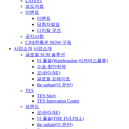
LATEST
보도자료
이벤트
이벤트
당첨자발표
디지털 굿즈
공지사항
CJ대한통운 NOW 구독
사업소개
사업소개
글로벌 SCM 솔루션
더 풀필(Warehousing·이커머스물류)
수송·항만하역
오네(O-NE)
글로벌 프레이트
the unban(더 운반)
TES
TES Story
TES Innovation Center
브랜드
오네(O-NE)
더 풀필(THE FULFILL)
the unban(더 운반)