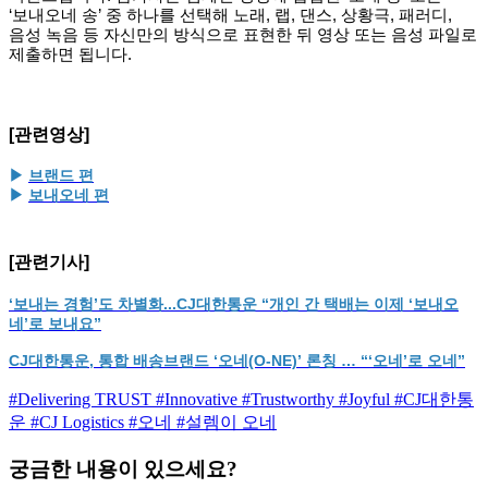
‘보내오네 송’
중 하나를 선택해 노래, 랩, 댄스, 상황극, 패러디,
음성 녹음 등 자신만의 방식으로 표현한 뒤 영상 또는 음성 파일로
제출하면 됩니다.
[관련영상]
▶
브랜드 편
▶
보내오네 편
[관련기사]
‘보내는 경험’도 차별화...CJ대한통운 “개인 간 택배는 이제 ‘보내오
네’로 보내요”
CJ대한통운, 통합 배송브랜드 ‘오네(O-NE)’ 론칭 … “‘오네’로 오네”
#Delivering TRUST
#Innovative
#Trustworthy
#Joyful
#CJ대한통
운
#CJ Logistics
#오네
#설렘이 오네
궁금한 내용이 있으세요?