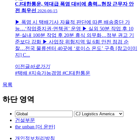
CJ대한통운, 역대급 폭염 대비에 총력...현장 근무자 안
전 최우선
2026-06-15
▶ 폭염 시 택배기사 자율적 판단에 따른 배송중단 가
능…‘작업중지권·면책권’ 운영 ▶ 실외 50분 작업 후 10
분·실내 100분 작업 후 20분 휴식 의무화…정부 권고 기
준보다 강화 ▶ 사업장 위험지역 일 6회 안전 점검 순
찰…전국 물류센터 40곳에 ‘로이스 온도’ 구축 [참고이미
지] C...
이전글
바로가기
#택배
#지속가능경영
#CJ대한통운
목록
하단 영역
건설부문
the unban [더 운반]
개인정보처리방침