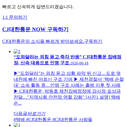
빠르고 신속하게 답변드리겠습니다.
1:1 문의하기
CJ대한통운 NOW 구독하기
CJ대한통운의 소식을 빠르게 받아보세요.
구독하기
“도와달라는 외침 듣고 즉각 반응” CJ대한통운 집배점
장, 신속 대응으로 인명 구조
2026-06-18
▶"도와달라"는 외침 듣고 상황 파악 뒤 신고…도로 옆
내천에 빠진 어르신 구조 기여 ▶ 제천경찰서 ‘택배 순찰
대’ 소속 활동 중…인명 구조 사례는 출범 이후 첫 사례
▶ CJ대한통운, 박동호 제천집배점장에 감사장·포상금
전달…"지역사회 안전망 역할 강화" [사진1 설명] 택배
순...
다음글
바로가기
#택배
#CJ대한통운
#CJ대한통운 사람들