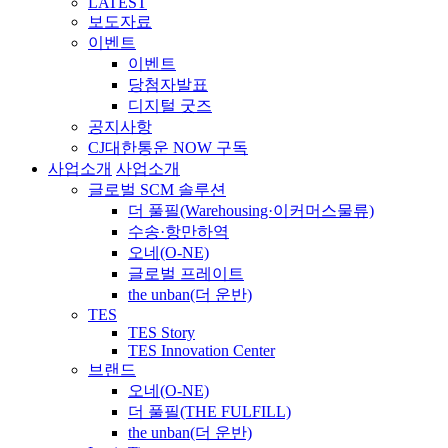
LATEST
보도자료
이벤트
이벤트
당첨자발표
디지털 굿즈
공지사항
CJ대한통운 NOW 구독
사업소개
사업소개
글로벌 SCM 솔루션
더 풀필(Warehousing·이커머스물류)
수송·항만하역
오네(O-NE)
글로벌 프레이트
the unban(더 운반)
TES
TES Story
TES Innovation Center
브랜드
오네(O-NE)
더 풀필(THE FULFILL)
the unban(더 운반)