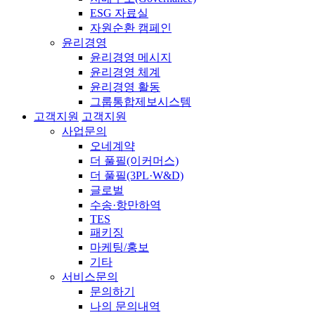
ESG 자료실
자원순환 캠페인
윤리경영
윤리경영 메시지
윤리경영 체계
윤리경영 활동
그룹통합제보시스템
고객지원
고객지원
사업문의
오네계약
더 풀필(이커머스)
더 풀필(3PL·W&D)
글로벌
수송·항만하역
TES
패키징
마케팅/홍보
기타
서비스문의
문의하기
나의 문의내역