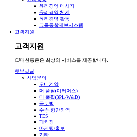
윤리경영 메시지
윤리경영 체계
윤리경영 활동
그룹통합제보시스템
고객지원
고객지원
CJ대한통운은 최상의 서비스를 제공합니다.
챗봇상담
사업문의
오네계약
더 풀필(이커머스)
더 풀필(3PL·W&D)
글로벌
수송·항만하역
TES
패키징
마케팅/홍보
기타