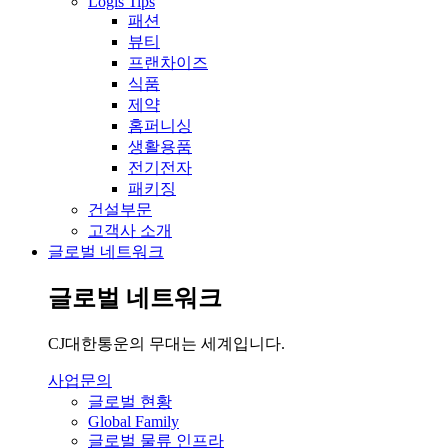
Logis Tips
패션
뷰티
프랜차이즈
식품
제약
홈퍼니싱
생활용품
전기전자
패키징
건설부문
고객사 소개
글로벌 네트워크
글로벌 네트워크
CJ대한통운의 무대는 세계입니다.
사업문의
글로벌 현황
Global Family
글로벌 물류 인프라