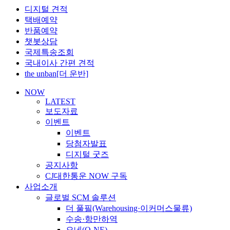
디지털 견적
택배예약
반품예약
챗봇상담
국제특송조회
국내이사 간편 견적
the unban[더 운반]
NOW
LATEST
보도자료
이벤트
이벤트
당첨자발표
디지털 굿즈
공지사항
CJ대한통운 NOW 구독
사업소개
글로벌 SCM 솔루션
더 풀필(Warehousing·이커머스물류)
수송·항만하역
오네(O-NE)