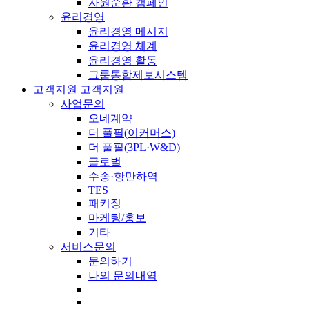
자원순환 캠페인
윤리경영
윤리경영 메시지
윤리경영 체계
윤리경영 활동
그룹통합제보시스템
고객지원
고객지원
사업문의
오네계약
더 풀필(이커머스)
더 풀필(3PL·W&D)
글로벌
수송·항만하역
TES
패키징
마케팅/홍보
기타
서비스문의
문의하기
나의 문의내역