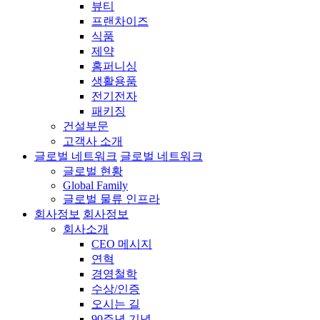
뷰티
프랜차이즈
식품
제약
홈퍼니싱
생활용품
전기전자
패키징
건설부문
고객사 소개
글로벌 네트워크
글로벌 네트워크
글로벌 현황
Global Family
글로벌 물류 인프라
회사정보
회사정보
회사소개
CEO 메시지
연혁
경영철학
수상/인증
오시는 길
90주년 기념