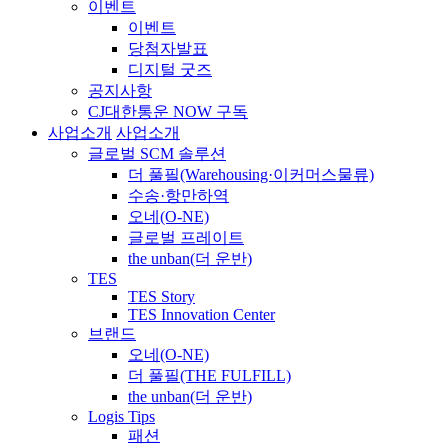
이벤트
이벤트
당첨자발표
디지털 굿즈
공지사항
CJ대한통운 NOW 구독
사업소개
사업소개
글로벌 SCM 솔루션
더 풀필(Warehousing·이커머스물류)
수송·항만하역
오네(O-NE)
글로벌 프레이트
the unban(더 운반)
TES
TES Story
TES Innovation Center
브랜드
오네(O-NE)
더 풀필(THE FULFILL)
the unban(더 운반)
Logis Tips
패션