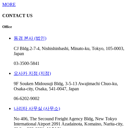
MORE
CONTACT US
Office
동경 본사 (법인)
CJ Bldg.2-7-4, Nishishinbashi, Minato-ku, Tokyo, 105-0003,
Japan
03-3500-5841
오사카 지점 (지점)
9F Souken Midousuji Bldg, 3-5-13 Awajimachi Chuo-ku,
Osaka-city, Osaka, 541-0047, Japan
06-6202-9002
나리타 사무실 (사무소)
No 406, The Secound Freight Agency Bldg, New Tokyo
International Airport 2091 Azadainota, Komaino, Narita-city,