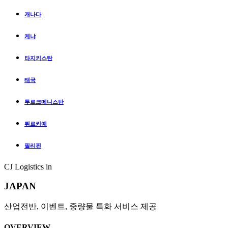
캐나다
케냐
타지키스탄
태국
투르크메니스탄
튀르키예
필리핀
CJ Logistics in
JAPAN
산업전반, 이벤트, 중량물 특화 서비스 제공
OVERVIEW