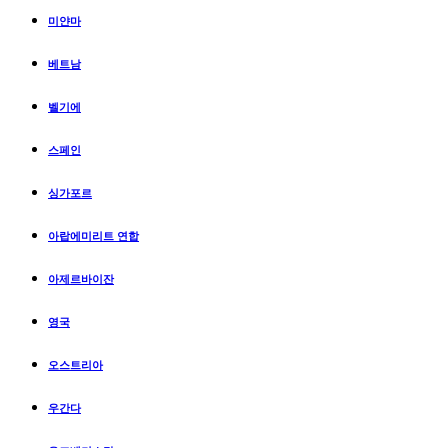
미얀마
베트남
벨기에
스페인
싱가포르
아랍에미리트 연합
아제르바이잔
영국
오스트리아
우간다