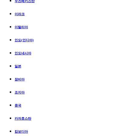
우즈베키스탄
이라크
이탈리아
인도(인디아)
인도네시아
일본
잠비아
조지아
중국
카자흐스탄
캄보디아