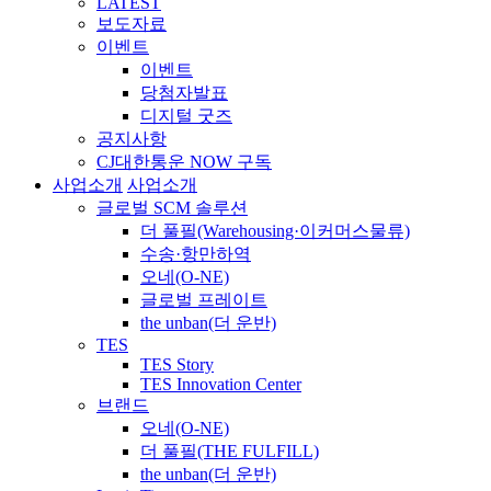
LATEST
보도자료
이벤트
이벤트
당첨자발표
디지털 굿즈
공지사항
CJ대한통운 NOW 구독
사업소개
사업소개
글로벌 SCM 솔루션
더 풀필(Warehousing·이커머스물류)
수송·항만하역
오네(O-NE)
글로벌 프레이트
the unban(더 운반)
TES
TES Story
TES Innovation Center
브랜드
오네(O-NE)
더 풀필(THE FULFILL)
the unban(더 운반)