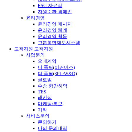
ESG 자료실
자원순환 캠페인
윤리경영
윤리경영 메시지
윤리경영 체계
윤리경영 활동
그룹통합제보시스템
고객지원
고객지원
사업문의
오네계약
더 풀필(이커머스)
더 풀필(3PL·W&D)
글로벌
수송·항만하역
TES
패키징
마케팅/홍보
기타
서비스문의
문의하기
나의 문의내역