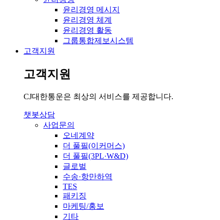
윤리경영 메시지
윤리경영 체계
윤리경영 활동
그룹통합제보시스템
고객지원
고객지원
CJ대한통운은 최상의 서비스를 제공합니다.
챗봇상담
사업문의
오네계약
더 풀필(이커머스)
더 풀필(3PL·W&D)
글로벌
수송·항만하역
TES
패키징
마케팅/홍보
기타