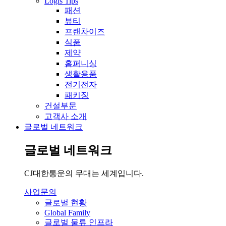
Logis Tips
패션
뷰티
프랜차이즈
식품
제약
홈퍼니싱
생활용품
전기전자
패키징
건설부문
고객사 소개
글로벌 네트워크
글로벌 네트워크
CJ대한통운의 무대는 세계입니다.
사업문의
글로벌 현황
Global Family
글로벌 물류 인프라