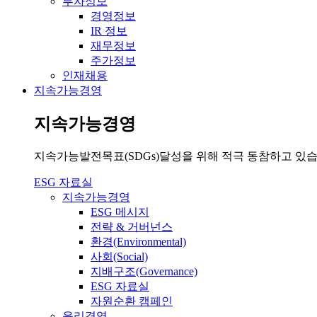
투자정보
경영정보
IR 정보
재무정보
주가정보
인재채용
지속가능경영
지속가능경영
지속가능발전목표(SDGs)달성을 위해 적극 동참하고 있습
ESG 자료실
지속가능경영
ESG 메시지
전략 & 거버넌스
환경(Environmental)
사회(Social)
지배구조(Governance)
ESG 자료실
자원순환 캠페인
윤리경영