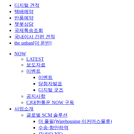
디지털 견적
택배예약
반품예약
챗봇상담
국제특송조회
국내이사 간편 견적
the unban[더 운반]
NOW
LATEST
보도자료
이벤트
이벤트
당첨자발표
디지털 굿즈
공지사항
CJ대한통운 NOW 구독
사업소개
글로벌 SCM 솔루션
더 풀필(Warehousing·이커머스물류)
수송·항만하역
오네(O-NE)