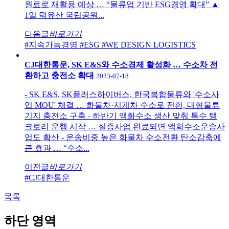
원료로 재활용 예상 … “물류업 기반 ESG경영 확대” ▲
1일 덕유산 국립공원...
다음글
바로가기
#지속가능경영
#ESG
#WE DESIGN LOGISTICS
CJ대한통운, SK E&S와 수소경제 활성화 … 수소차 전
환하고 충전소 확대
2023-07-18
- SK E&S, SK플러스하이버스, 한국복합물류와 '수소사
업 MOU' 체결 … 화물차·지게차 수소로 전환, 대형물류
기지 충전소 구축 - 하반기 액화수소 생산 맞춰 특수 탱
크로리 운행 시작 … 실증사업 완료되면 액화수소운송사
업도 확산 - 운송비중 높은 화물차 수소전환 탄소감축에
큰 효과 … “수소...
이전글
바로가기
#CJ대한통운
목록
하단 영역