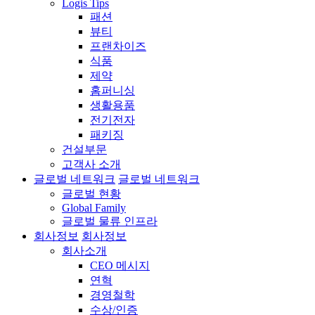
Logis Tips
패션
뷰티
프랜차이즈
식품
제약
홈퍼니싱
생활용품
전기전자
패키징
건설부문
고객사 소개
글로벌 네트워크
글로벌 네트워크
글로벌 현황
Global Family
글로벌 물류 인프라
회사정보
회사정보
회사소개
CEO 메시지
연혁
경영철학
수상/인증