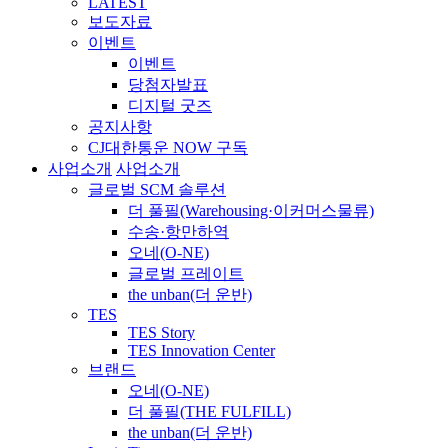
LATEST
보도자료
이벤트
이벤트
당첨자발표
디지털 굿즈
공지사항
CJ대한통운 NOW 구독
사업소개
사업소개
글로벌 SCM 솔루션
더 풀필(Warehousing·이커머스물류)
수송·항만하역
오네(O-NE)
글로벌 프레이트
the unban(더 운반)
TES
TES Story
TES Innovation Center
브랜드
오네(O-NE)
더 풀필(THE FULFILL)
the unban(더 운반)