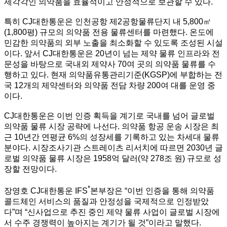
제각각인 의약품을 효율적이고 안정적으로 보관할 수 있다.
특히 CJ대한통운은 인천공항 제2공항물류단지 내 5,800㎡
(1,800평) 규모의 의약품 전용 물류센터를 마련했다. 온도에
민감한 의약품의 외부 노출을 최소화할 수 있도록 조성된 시설
이다. 앞서 CJ대한통운은 20년이 넘는 제약 물류 인프라와 전
문성을 바탕으로 국내외 제약사 70여 곳의 의약품 물류를 수
행하고 있다. 현재 의약품유통관리기준(KGSP)에 부합하는 전
국 12개의 제약센터와 의약품 전담 차량 200여 대를 운영 중
이다.
CJ대한통운은 이번 인증 획득을 계기로 국내를 넘어 글로벌
의약품 물류 시장 공략에 나선다. 의약품 항공 운송 시장은 최
근 10년간 연평균 6%의 성장세를 기록하고 있는 차세대 물류
분야다. 시장조사기관 스트레이츠 리서치에 따르면 2030년 글
로벌 의약품 물류 시장은 1958억 달러(약 278조 원) 규모로 성
장할 전망이다.
*
장영호 CJ대한통운 IFS
본부장은 “이번 인증을 통해 의약품
콜드체인 서비스의 품질과 안정성을 국제적으로 인정받았
다”며 “신사업으로 추진 중인 제약 물류 사업이 글로벌 시장에
서 수주 경쟁력이 높아지는 계기가 될 것”이라고 말했다.