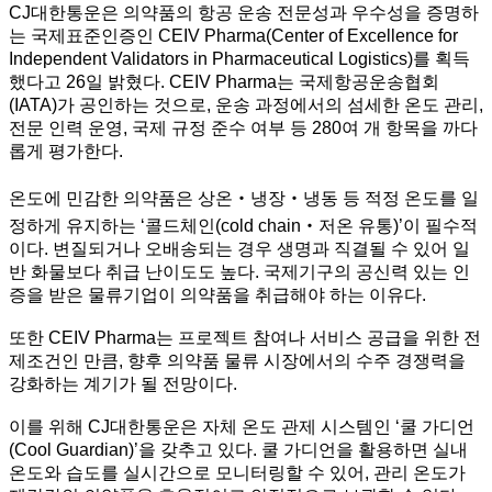
CJ대한통운은 의약품의 항공 운송 전문성과 우수성을 증명하
는 국제표준인증인 CEIV Pharma(Center of Excellence for
Independent Validators in Pharmaceutical Logistics)를 획득
했다고 26일 밝혔다. CEIV Pharma는 국제항공운송협회
(IATA)가 공인하는 것으로, 운송 과정에서의 섬세한 온도 관리,
전문 인력 운영, 국제 규정 준수 여부 등 280여 개 항목을 까다
롭게 평가한다.
온도에 민감한 의약품은 상온‧냉장‧냉동 등 적정 온도를 일
정하게 유지하는 ‘콜드체인(cold chain‧저온 유통)’이 필수적
이다. 변질되거나 오배송되는 경우 생명과 직결될 수 있어 일
반 화물보다 취급 난이도도 높다. 국제기구의 공신력 있는 인
증을 받은 물류기업이 의약품을 취급해야 하는 이유다.
또한 CEIV Pharma는 프로젝트 참여나 서비스 공급을 위한 전
제조건인 만큼, 향후 의약품 물류 시장에서의 수주 경쟁력을
강화하는 계기가 될 전망이다.
이를 위해 CJ대한통운은 자체 온도 관제 시스템인 ‘쿨 가디언
(Cool Guardian)’을 갖추고 있다. 쿨 가디언을 활용하면 실내
온도와 습도를 실시간으로 모니터링할 수 있어, 관리 온도가