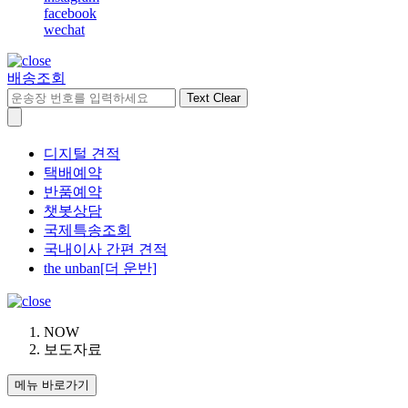
facebook
wechat
배송조회
Text Clear
디지털 견적
택배예약
반품예약
챗봇상담
국제특송조회
국내이사 간편 견적
the unban[더 운반]
NOW
보도자료
메뉴 바로가기