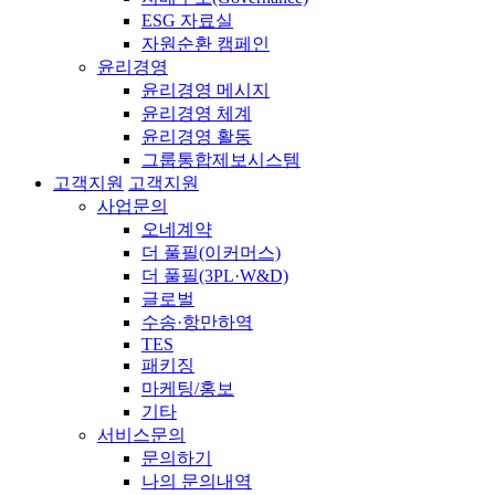
ESG 자료실
자원순환 캠페인
윤리경영
윤리경영 메시지
윤리경영 체계
윤리경영 활동
그룹통합제보시스템
고객지원
고객지원
사업문의
오네계약
더 풀필(이커머스)
더 풀필(3PL·W&D)
글로벌
수송·항만하역
TES
패키징
마케팅/홍보
기타
서비스문의
문의하기
나의 문의내역