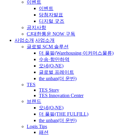
이벤트
이벤트
당첨자발표
디지털 굿즈
공지사항
CJ대한통운 NOW 구독
사업소개
사업소개
글로벌 SCM 솔루션
더 풀필(Warehousing·이커머스물류)
수송·항만하역
오네(O-NE)
글로벌 프레이트
the unban(더 운반)
TES
TES Story
TES Innovation Center
브랜드
오네(O-NE)
더 풀필(THE FULFILL)
the unban(더 운반)
Logis Tips
패션