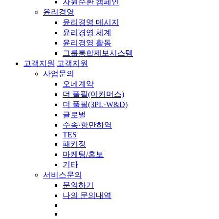
자원순환 캠페인
윤리경영
윤리경영 메시지
윤리경영 체계
윤리경영 활동
그룹통합제보시스템
고객지원
고객지원
사업문의
오네계약
더 풀필(이커머스)
더 풀필(3PL·W&D)
글로벌
수송·항만하역
TES
패키징
마케팅/홍보
기타
서비스문의
문의하기
나의 문의내역