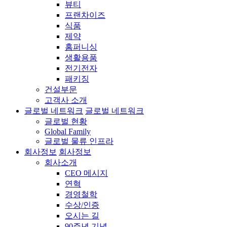
뷰티
프랜차이즈
식품
제약
홈퍼니싱
생활용품
전기전자
패키징
건설부문
고객사 소개
글로벌 네트워크
글로벌 네트워크
글로벌 현황
Global Family
글로벌 물류 인프라
회사정보
회사정보
회사소개
CEO 메시지
연혁
경영철학
수상/인증
오시는 길
90주년 기념