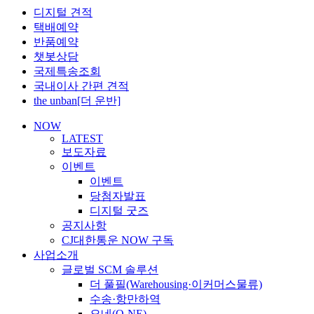
디지털 견적
택배예약
반품예약
챗봇상담
국제특송조회
국내이사 간편 견적
the unban[더 운반]
NOW
LATEST
보도자료
이벤트
이벤트
당첨자발표
디지털 굿즈
공지사항
CJ대한통운 NOW 구독
사업소개
글로벌 SCM 솔루션
더 풀필(Warehousing·이커머스물류)
수송·항만하역
오네(O-NE)