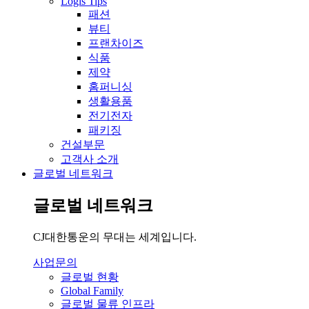
Logis Tips
패션
뷰티
프랜차이즈
식품
제약
홈퍼니싱
생활용품
전기전자
패키징
건설부문
고객사 소개
글로벌 네트워크
글로벌 네트워크
CJ대한통운의 무대는 세계입니다.
사업문의
글로벌 현황
Global Family
글로벌 물류 인프라