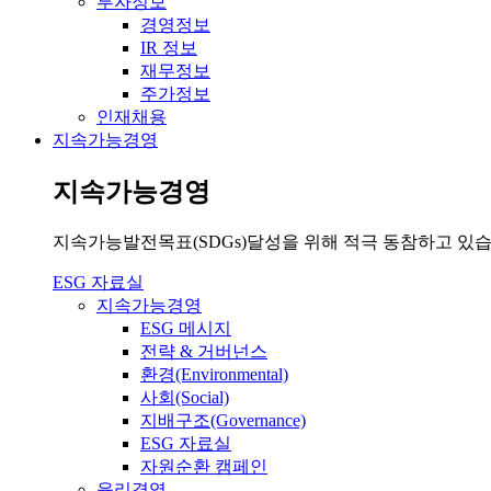
투자정보
경영정보
IR 정보
재무정보
주가정보
인재채용
지속가능경영
지속가능경영
지속가능발전목표(SDGs)달성을 위해 적극 동참하고 있습
ESG 자료실
지속가능경영
ESG 메시지
전략 & 거버넌스
환경(Environmental)
사회(Social)
지배구조(Governance)
ESG 자료실
자원순환 캠페인
윤리경영