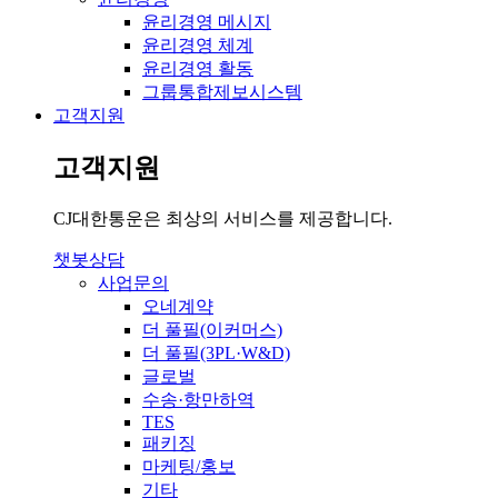
윤리경영 메시지
윤리경영 체계
윤리경영 활동
그룹통합제보시스템
고객지원
고객지원
CJ대한통운은 최상의 서비스를 제공합니다.
챗봇상담
사업문의
오네계약
더 풀필(이커머스)
더 풀필(3PL·W&D)
글로벌
수송·항만하역
TES
패키징
마케팅/홍보
기타