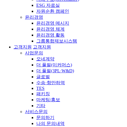
ESG 자료실
자원순환 캠페인
윤리경영
윤리경영 메시지
윤리경영 체계
윤리경영 활동
그룹통합제보시스템
고객지원
고객지원
사업문의
오네계약
더 풀필(이커머스)
더 풀필(3PL·W&D)
글로벌
수송·항만하역
TES
패키징
마케팅/홍보
기타
서비스문의
문의하기
나의 문의내역