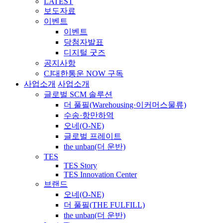
LATEST
보도자료
이벤트
이벤트
당첨자발표
디지털 굿즈
공지사항
CJ대한통운 NOW 구독
사업소개
사업소개
글로벌 SCM 솔루션
더 풀필(Warehousing·이커머스물류)
수송·항만하역
오네(O-NE)
글로벌 프레이트
the unban(더 운반)
TES
TES Story
TES Innovation Center
브랜드
오네(O-NE)
더 풀필(THE FULFILL)
the unban(더 운반)