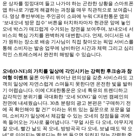
운 상자를 낑낑대며 들고 나가야 하는 곤란한 상황을 스마트폰
앱 하나로 가볍게 해결하는 과정을 매우 직관적으로 보여줍니
다. 영상 후반부에는 주인공이 소파에 누워 CJ대한통운 앱의
‘보내오네 방문 접수’ 버튼을 터치하자마자 현관문 앞에 놓인
오네 박스가 매끄럽게 수거되는 장면을 보여주며, 보내오네 서
비스의 핵심 가치를 완벽하게 대변합니다. 언제, 어디서든 내
가 원하는 장소로 배송 기사님이 직접 찾아오는 픽업 서비스를
통해 소비자는 발송 업무에 낭비하던 시간과 체력 그리고 심리
적인 스트레스에서 완전히 해방될 수 있습니다.
오네(O-NE)의 가치를 일상에 각인시키는 강력한 후크송과 참
여형 이벤트
물론 아무리 뛰어난 편의성을 갖춘 서비스라도 고
객의 일상에 자연스럽게 스며들지 못한다면 온전한 빛을 발하
기 어렵습니다. 이에 CJ대한통운은 오네 특유의 트렌디하고
감각적인 분위기를 극대화한 ‘오네 SONG’을 이번 캠페인의
전면에 내세웠습니다.
30초 분량의 광고 본편은 "구매하기 전
에 꼭 확인해야 할 건?" 이라는 위트 있는 질문으로 포문을 열
며, 소비자가 일상에서 체감할 수 있는 오네의 장점들을 귀에
쏙 들어오는 가사로 풀어냅니다. "무얼 사든 다 오네, 야무지게
잘 오네, 빨간 날도 꼭 오네, 방방곡곡 다 오네, 보낼 때도 딱 오
네"로 이어지는 멜로디는 한 번 들으면 잊히지 않는 강력한 중