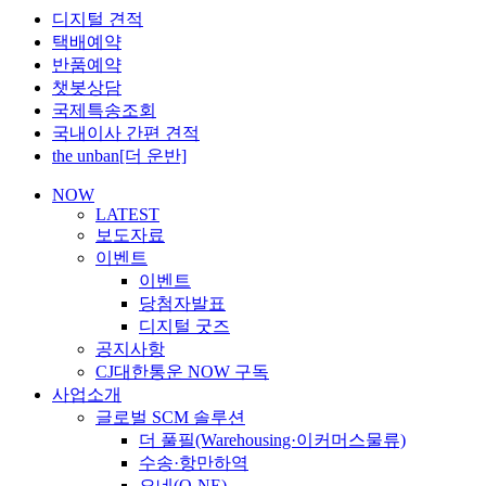
디지털 견적
택배예약
반품예약
챗봇상담
국제특송조회
국내이사 간편 견적
the unban[더 운반]
NOW
LATEST
보도자료
이벤트
이벤트
당첨자발표
디지털 굿즈
공지사항
CJ대한통운 NOW 구독
사업소개
글로벌 SCM 솔루션
더 풀필(Warehousing·이커머스물류)
수송·항만하역
오네(O-NE)