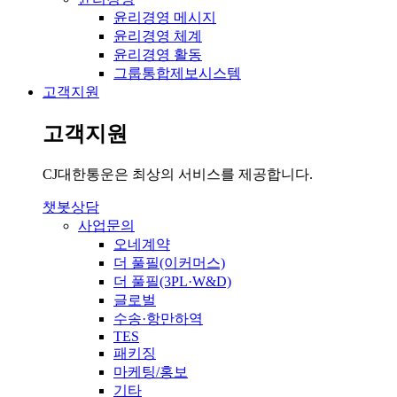
윤리경영 메시지
윤리경영 체계
윤리경영 활동
그룹통합제보시스템
고객지원
고객지원
CJ대한통운은 최상의 서비스를 제공합니다.
챗봇상담
사업문의
오네계약
더 풀필(이커머스)
더 풀필(3PL·W&D)
글로벌
수송·항만하역
TES
패키징
마케팅/홍보
기타