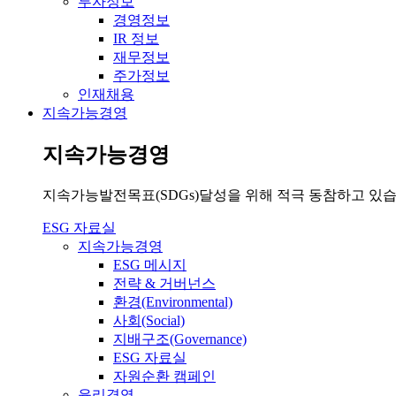
투자정보
경영정보
IR 정보
재무정보
주가정보
인재채용
지속가능경영
지속가능경영
지속가능발전목표(SDGs)달성을 위해 적극 동참하고 있습
ESG 자료실
지속가능경영
ESG 메시지
전략 & 거버넌스
환경(Environmental)
사회(Social)
지배구조(Governance)
ESG 자료실
자원순환 캠페인
윤리경영