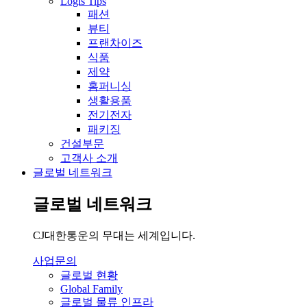
Logis Tips
패션
뷰티
프랜차이즈
식품
제약
홈퍼니싱
생활용품
전기전자
패키징
건설부문
고객사 소개
글로벌 네트워크
글로벌 네트워크
CJ대한통운의 무대는 세계입니다.
사업문의
글로벌 현황
Global Family
글로벌 물류 인프라