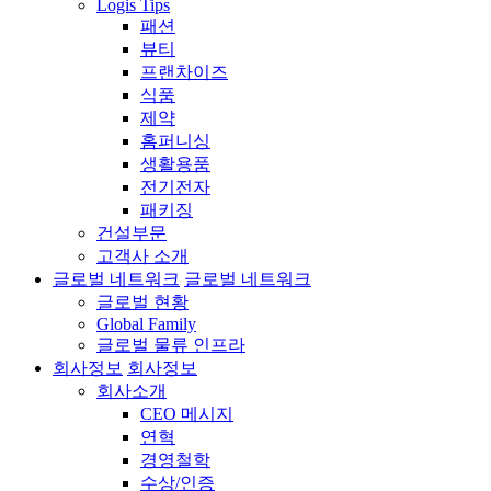
Logis Tips
패션
뷰티
프랜차이즈
식품
제약
홈퍼니싱
생활용품
전기전자
패키징
건설부문
고객사 소개
글로벌 네트워크
글로벌 네트워크
글로벌 현황
Global Family
글로벌 물류 인프라
회사정보
회사정보
회사소개
CEO 메시지
연혁
경영철학
수상/인증