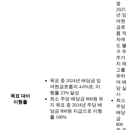
중
2025
년 잉
여현
금흐
름 적
자에
도 불
구 주
주가
치 제
고를
위하
목표 중 2024년 배당금 잉
여 배
여현금흐름의 4.6%로, 이
당 실
행률 23% 달성
시
목표 대비
최소 주당 배당금 800원 유
최소
이행률
지 목표 중 2024년 주당 배
주당
당금 800원 지급으로 이행
배당
률 100%
금
800
원 유