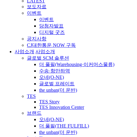
LATEST
보도자료
이벤트
이벤트
당첨자발표
디지털 굿즈
공지사항
CJ대한통운 NOW 구독
사업소개
사업소개
글로벌 SCM 솔루션
더 풀필(Warehousing·이커머스물류)
수송·항만하역
오네(O-NE)
글로벌 프레이트
the unban(더 운반)
TES
TES Story
TES Innovation Center
브랜드
오네(O-NE)
더 풀필(THE FULFILL)
the unban(더 운반)