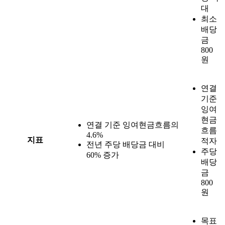
대
최소
배당
금
800
원
연결
기준
잉여
현금
연결 기준 잉여현금흐름의
흐름
4.6%
지표
적자
전년 주당 배당금 대비
주당
60% 증가
배당
금
800
원
목표