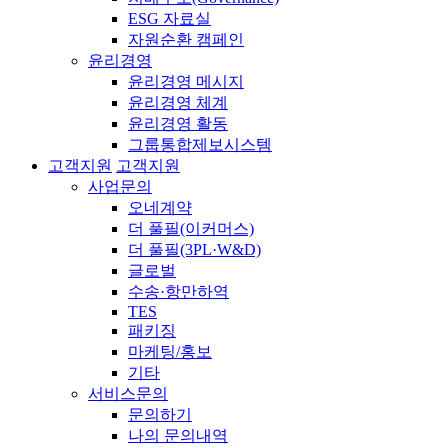
ESG 자료실
자원순환 캠페인
윤리경영
윤리경영 메시지
윤리경영 체계
윤리경영 활동
그룹통합제보시스템
고객지원
고객지원
사업문의
오네계약
더 풀필(이커머스)
더 풀필(3PL·W&D)
글로벌
수송·항만하역
TES
패키징
마케팅/홍보
기타
서비스문의
문의하기
나의 문의내역