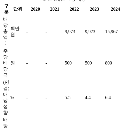
구
단위
2020
2021
2022
2023
2024
분
배
당
백만
총
-
-
9,973
9,973
15,967
원
액
1)
주
당
배
원
-
-
500
500
800
당
금
(연
결)
배
%
-
-
5.5
4.4
6.4
당
성
향
배
당