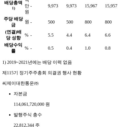
배당총액
만
-
9,973
9,973
15,967
15,957
1)
원
주당 배당
원
-
500
500
800
800
금
(연결)배
%
-
5.5
4.4
6.4
6.6
당 성향
배당수익
%
-
0.5
0.4
1.0
0.8
률
1) 2019~2021년에는 배당 이력 없음
제115기 정기주주총회 의결권 행사 현황
씨제이대한통운㈜
자본금
114,061,720,000 원
발행주식 총수
22,812,344 주